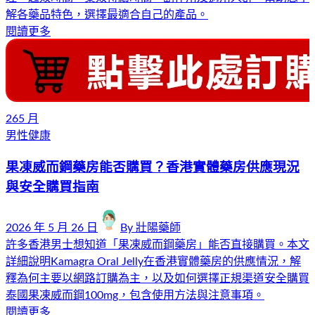
解各藥品特色，選擇最適合自己的產品。
閱讀更多
26
5 月
男性健康
果凍威而鋼藥房能否購買？香港實體藥房供應現況
與安全購買指南
2026 年 5 月 26 日
By
壯陽藥師
許多香港男士想知道「果凍威而鋼藥房」能否直接購買。本文
詳細說明Kamagra Oral Jelly在香港實體藥房的供應情況，解
釋為何主要以網路訂購為主，以及如何選擇正規渠道安全購買
泰國果凍威而鋼100mg，包含使用方法與注意事項。
閱讀更多