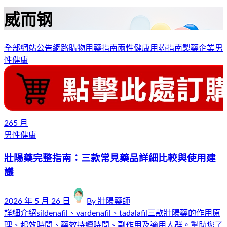
威而钢
全部
網站公告
網路購物
用藥指南
兩性健康
用药指南
製藥企業
男
性健康
26
5 月
男性健康
壯陽藥完整指南：三款常見藥品詳細比較與使用建
議
2026 年 5 月 26 日
By
壯陽藥師
詳細介紹sildenafil、vardenafil、tadalafil三款壯陽藥的作用原
理、起效時間、藥效持續時間、副作用及適用人群。幫助您了