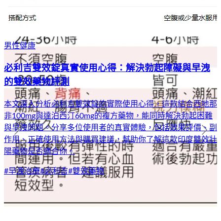
男性健康
必利吉雙效錠真實使用心得：解決勃起障礙與早洩
的雙效藥物評測
本文深入分析必利吉雙效錠的實際使用心得，這款結合西地那
非100mg與達泊西汀60mg的複方藥物，能同時解決勃起困難
與早洩問題。分享多位使用者的真實體驗，包括效果評價、副
作用、正確使用方法與購買建議，幫助你了解這款印度雙效壯
陽藥物是否適合你。
#
早洩治療
#
必利吉
#
雙效藥物