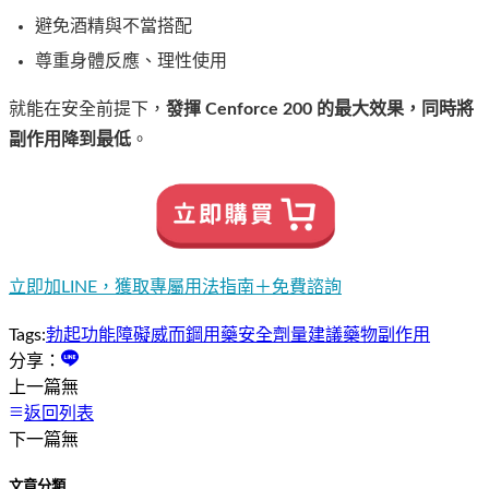
避免酒精與不當搭配
尊重身體反應、理性使用
就能在安全前提下，
發揮
Cenforce 200
的最大效果，同時將
副作用降到最低
。
立即加LINE，獲取專屬用法指南＋免費諮詢
Tags:
勃起功能障礙
威而鋼
用藥安全
劑量建議
藥物副作用
分享：
上一篇
無
返回列表
下一篇
無
文章分類