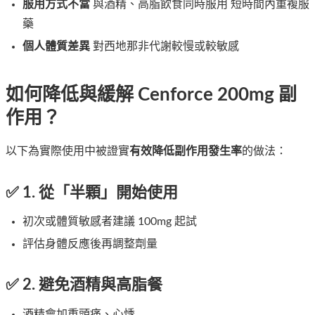
服用方式不當
與酒精、高脂飲食同時服用 短時間內重複服
藥
個人體質差異
對西地那非代謝較慢或較敏感
如何降低與緩解 Cenforce 200mg 副
作用？
以下為實際使用中被證實
有效降低副作用發生率
的做法：
✅ 1. 從「半顆」開始使用
初次或體質敏感者建議 100mg 起試
評估身體反應後再調整劑量
✅ 2. 避免酒精與高脂餐
酒精會加重頭痛、心悸