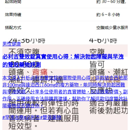
男性健康
必利吉雙效錠真實使用心得：解決勃起障礙與早洩
的雙效藥物評測
本文深入分析必利吉雙效錠的實際使用心得，這款結合西地那
非100mg與達泊西汀60mg的複方藥物，能同時解決勃起困難
與早洩問題。分享多位使用者的真實體驗，包括效果評價、副
作用、正確使用方法與購買建議，幫助你了解這款印度雙效壯
陽藥物是否適合你。
#
早洩治療
#
必利吉
#
雙效藥物