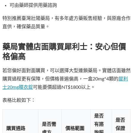
可由藥師提供用藥諮詢
特別推薦臺灣壯陽藥局，有多年處方藥販售經驗，與原廠合作
直供，確保藥品質量。
藥局實體店面購買犀利士：安心但價
格偏高
若您偏好面對面購買，可以選擇大型連鎖藥局。實體店面雖然
購買過程更有保障，但價格普遍偏高，一盒20mg*4顆的
犀利
士20mg膜衣錠
可能要價超過NT$1800以上。
表格比較如下：
是否
是否
是否需
有諮
購買通路
價格範圍
保證
處方
詢服