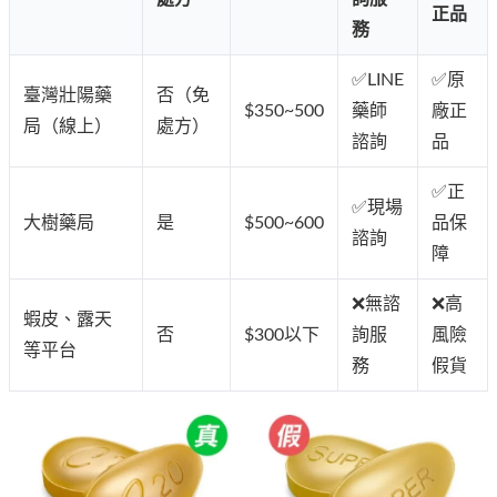
正品
務
✅LINE
✅原
臺灣壯陽藥
否（免
$
350~500
藥師
廠正
局（線上）
處方）
諮詢
品
✅正
✅現場
大樹藥局
是
$500~600
品保
諮詢
障
❌無諮
❌高
蝦皮、露天
否
$300以下
詢服
風險
等平台
務
假貨