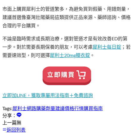
市面上購買犀利士的管道繁多，為避免買到假藥、用錯劑量，
建議首選像臺灣壯陽藥局這類提供正品來源、藥師諮詢、價格
合理的平台購買。
不論是臨時需求或長期治療，選對管道才是有效改善ED的第
一步。對於需要長期保養的朋友，可以考慮
犀利士每日錠
；若
需要速效型，則可選擇
犀利士20mg膜衣錠
。
立即加LINE，獲取專屬用法指南＋免費諮詢
Tags:
犀利士
網路購藥
劑量建議
價格行情
購買指南
分享：
上一篇
無
返回列表