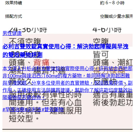
男性健康
必利吉雙效錠真實使用心得：解決勃起障礙與早洩
的雙效藥物評測
本文深入分析必利吉雙效錠的實際使用心得，這款結合西地那
非100mg與達泊西汀60mg的複方藥物，能同時解決勃起困難
與早洩問題。分享多位使用者的真實體驗，包括效果評價、副
作用、正確使用方法與購買建議，幫助你了解這款印度雙效壯
陽藥物是否適合你。
#
早洩治療
#
必利吉
#
雙效藥物