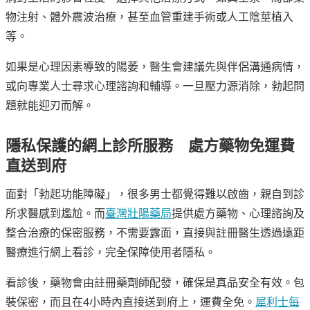
物注射、體外震波治療，甚至血管重建手術或人工陰莖植入
等。
如果是心理因素導致的陽萎，醫生會建議先與伴侶溝通病情，
或向專業人士尋求心理諮詢和輔導。一旦壓力源消除，勃起問
題就能迎刃而解。
隱私保護的網上診所服務 處方藥物免運費
直送到府
面對「勃起功能障礙」，很多男士都覺得難以啟齒，親自到診
所求醫感到尷尬。而
臺灣壯陽藥局
提供處方藥物、心理諮詢及
整合治療的保密服務，不需要露面，直接與註冊醫生透過遠距
醫療進行網上看診，完全保障使用者隱私。
看診後，藥物會由註冊藥劑師配發，確保是真品安全有效。包
裝保密，而且在4小時內直接送到府上，運費全免。
犀利士每