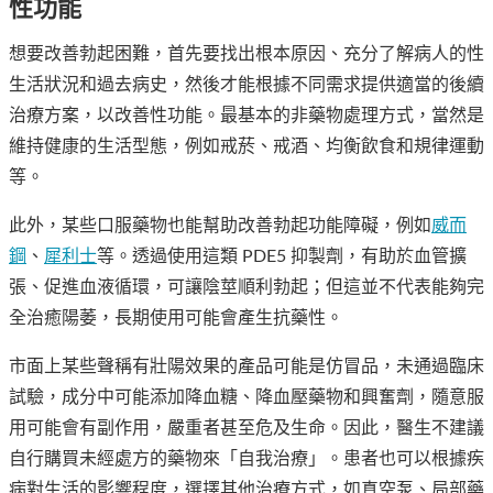
性功能
想要改善勃起困難，首先要找出根本原因、充分了解病人的性
生活狀況和過去病史，然後才能根據不同需求提供適當的後續
治療方案，以改善性功能。最基本的非藥物處理方式，當然是
維持健康的生活型態，例如戒菸、戒酒、均衡飲食和規律運動
等。
此外，某些口服藥物也能幫助改善勃起功能障礙，例如
威而
鋼
、
犀利士
等。透過使用這類 PDE5 抑製劑，有助於血管擴
張、促進血液循環，可讓陰莖順利勃起；但這並不代表能夠完
全治癒陽萎，長期使用可能會產生抗藥性。
市面上某些聲稱有壯陽效果的產品可能是仿冒品，未通過臨床
試驗，成分中可能添加降血糖、降血壓藥物和興奮劑，隨意服
用可能會有副作用，嚴重者甚至危及生命。因此，醫生不建議
自行購買未經處方的藥物來「自我治療」。患者也可以根據疾
病對生活的影響程度，選擇其他治療方式，如真空泵、局部藥