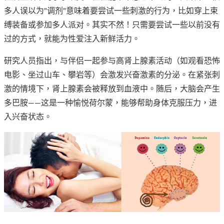
多人误以为"调剂"意味着要尝试一些刺激的行为，比如穿上束
缚装备或参加多人派对。其实不然！只需要尝试一些以前没有
过的方式，就能为性爱注入新鲜活力。
研究人员指出，与伴侣一起参与高肾上腺素活动（如观看恐怖
电影、坐过山车、攀岩等）会激发兴奋激素的分泌。在紧张刺
激的情境下，肾上腺素会被释放到血液中。随后，大脑会产生
多巴胺——这是一种愉悦荷尔蒙，能够帮助身体克服压力，进
入兴奋状态。