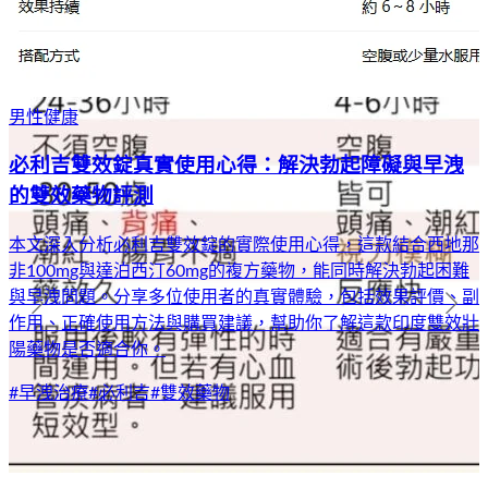
男性健康
必利吉雙效錠真實使用心得：解決勃起障礙與早洩
的雙效藥物評測
本文深入分析必利吉雙效錠的實際使用心得，這款結合西地那
非100mg與達泊西汀60mg的複方藥物，能同時解決勃起困難
與早洩問題。分享多位使用者的真實體驗，包括效果評價、副
作用、正確使用方法與購買建議，幫助你了解這款印度雙效壯
陽藥物是否適合你。
#
早洩治療
#
必利吉
#
雙效藥物