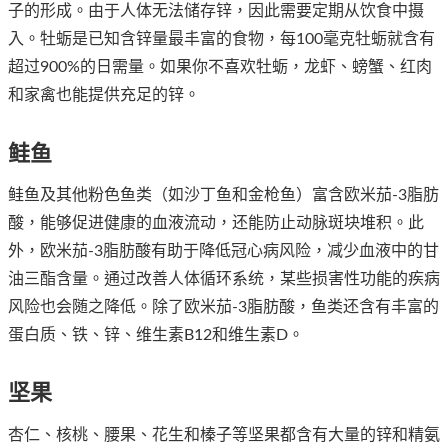
子的形成。由于人体无法储存锌，因此需要定期从饮食中摄
入。牡蛎是已知含锌量最丰富的食物，每100毫克牡蛎就含有
超过900%的日需量。如果你不喜欢牡蛎，龙虾、螃蟹、红肉
和家禽也能提供充足的锌。
鲑鱼
鲑鱼及其他粉色鱼类（如沙丁鱼和金枪鱼）富含欧米茄-3脂肪
酸，能够促进健康的血液流动，还能防止动脉斑块堆积。此
外，欧米茄-3脂肪酸有助于降低冠心病风险，减少血液中的甘
油三酯含量。通过改善人体循环系统，某些损害性功能的疾病
风险也会随之降低。除了欧米茄-3脂肪酸，鱼类还含有丰富的
蛋白质、铁、锌、维生素B12和维生素D。
坚果
杏仁、核桃、腰果、花生和榛子等坚果都含有大量的锌和精氨