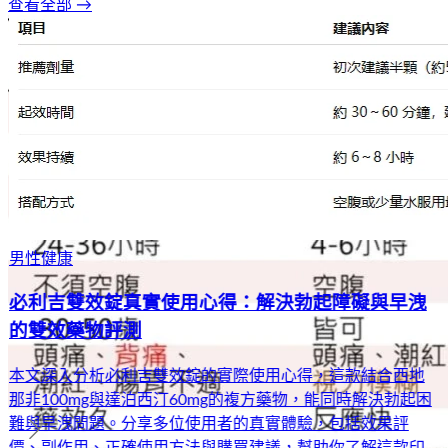
查看全部 →
男性健康
必利吉雙效錠真實使用心得：解決勃起障礙與早洩
的雙效藥物評測
本文深入分析必利吉雙效錠的實際使用心得，這款結合西地
那非100mg與達泊西汀60mg的複方藥物，能同時解決勃起困
難與早洩問題。分享多位使用者的真實體驗，包括效果評