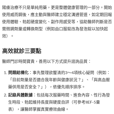
陽痿治療不只是單純用藥，更是整體健康管理的一部分。開始
使用威而鋼後，應主動與醫師建立穩定溝通管道，如定期回報
使用體驗、勃起硬度變化、副作用感受等，協助醫師判斷是否
需微調劑量或轉換劑型（例如由口服錠改為發泡錠以加快起
效）。
高效就診三要點
醫師門診時間寶貴，善用以下方式提升諮詢品質：
問題結構化
：事先整理欲釐清的3～4項核心疑問（例如：
「目前劑量是否適合我年齡與健康狀況？」、「與高血壓
藥併用是否安全？」），依優先順序排序。
記錄具體數據
：包括每次服藥時間、進食內容、性行為發
生時段、勃起維持長度與硬度自評（可參考IIEF-5量
表），讓醫師掌握真實療效曲線。