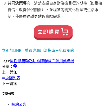
共同決策導向
：清楚表達自身對治療目標的期待（如重拾
自信、改善伴侶關係），並坦誠說明文化觀念或生活限
制，使醫療建議更貼近實際需求。
立即加LINE，獲取專屬用法指南＋免費諮詢
Tags:
男性健康
勃起功能障礙
威而鋼
用藥時機
分享：
上一篇
無
返回列表
下一篇
無
文章分類
網站公告