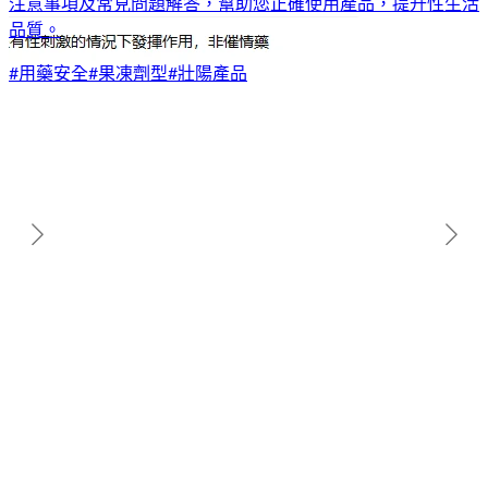
男性健康
果凍威而鋼適合人群：快速起效的壯陽產品使用指
南與常見問題解答
果凍威而鋼（Kamagra Oral Jelly）作為口服果凍型壯陽產
品，以其快速吸收、使用便利和多種口味受到男性歡迎。本文
詳細介紹果凍威而鋼的適合人群、與傳統威而鋼的差異、使用
注意事項及常見問題解答，幫助您正確使用產品，提升性生活
品質。
#
用藥安全
#
果凍劑型
#
壯陽產品