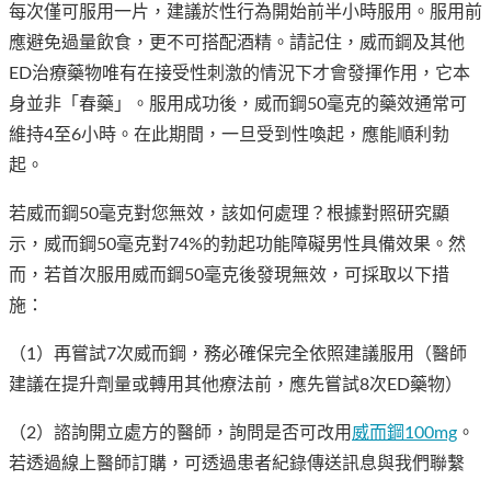
每次僅可服用一片，建議於性行為開始前半小時服用。服用前
應避免過量飲食，更不可搭配酒精。請記住，威而鋼及其他
ED治療藥物唯有在接受性刺激的情況下才會發揮作用，它本
身並非「春藥」。服用成功後，威而鋼50毫克的藥效通常可
維持4至6小時。在此期間，一旦受到性喚起，應能順利勃
起。
若威而鋼50毫克對您無效，該如何處理？根據對照研究顯
示，威而鋼50毫克對74%的勃起功能障礙男性具備效果。然
而，若首次服用威而鋼50毫克後發現無效，可採取以下措
施：
（1）再嘗試7次威而鋼，務必確保完全依照建議服用（醫師
建議在提升劑量或轉用其他療法前，應先嘗試8次ED藥物）
（2）諮詢開立處方的醫師，詢問是否可改用
威而鋼100mg
。
若透過線上醫師訂購，可透過患者紀錄傳送訊息與我們聯繫