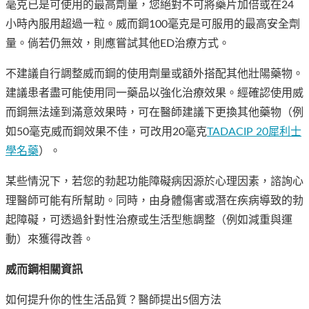
毫克已是可使用的最高劑量，您絕對不可將藥片加倍或在24
小時內服用超過一粒。威而鋼100毫克是可服用的最高安全劑
量。倘若仍無效，則應嘗試其他ED治療方式。
不建議自行調整威而鋼的使用劑量或額外搭配其他壯陽藥物。
建議患者盡可能使用同一藥品以強化治療效果。經確認使用威
而鋼無法達到滿意效果時，可在醫師建議下更換其他藥物（例
如50毫克威而鋼效果不佳，可改用20毫克
TADACIP 20犀利士
學名藥
）。
某些情況下，若您的勃起功能障礙病因源於心理因素，諮詢心
理醫師可能有所幫助。同時，由身體傷害或潛在疾病導致的勃
起障礙，可透過針對性治療或生活型態調整（例如減重與運
動）來獲得改善。
威而鋼相關資訊
如何提升你的性生活品質？醫師提出5個方法