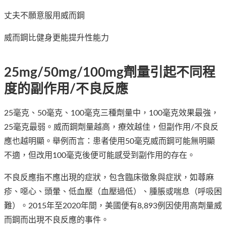
丈夫不願意服用威而鋼
威而鋼比健身更能提升性能力
25mg/50mg/100mg劑量引起不同程
度的副作用/不良反應
25毫克、50毫克、100毫克三種劑量中，100毫克效果最強，
25毫克最弱。威而鋼劑量越高，療效越佳，但副作用/不良反
應也越明顯。舉例而言：患者使用50毫克威而鋼可能無明顯
不適，但改用100毫克後便可能感受到副作用的存在。
不良反應指不應出現的症狀，包含臨床徵象與症狀，如蕁麻
疹、噁心、頭暈、低血壓（血壓過低）、腫脹或喘息（呼吸困
難）。2015年至2020年間，美國便有8,893例因使用高劑量威
而鋼而出現不良反應的事件。