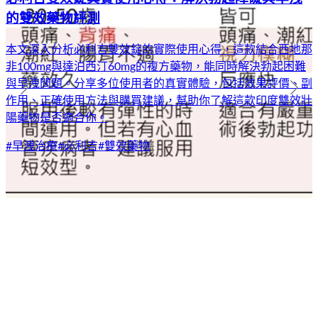
的雙效藥物評測
本文深入分析必利吉雙效錠的實際使用心得，這款結合西地那
非100mg與達泊西汀60mg的複方藥物，能同時解決勃起困難
與早洩問題。分享多位使用者的真實體驗，包括效果評價、副
作用、正確使用方法與購買建議，幫助你了解這款印度雙效壯
陽藥物是否適合你。
#
早洩治療
#
必利吉
#
雙效藥物