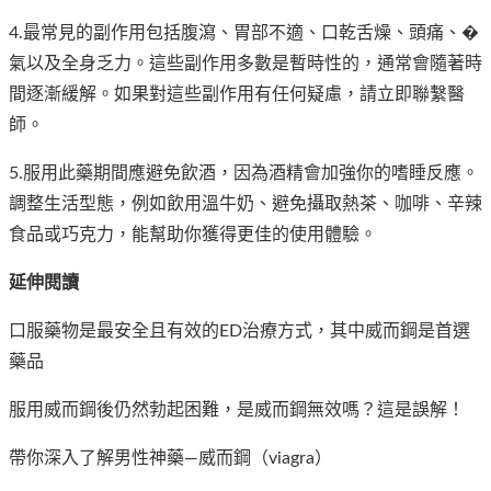
4.最常見的副作用包括腹瀉、胃部不適、口乾舌燥、頭痛、�
氣以及全身乏力。這些副作用多數是暫時性的，通常會隨著時
間逐漸緩解。如果對這些副作用有任何疑慮，請立即聯繫醫
師。
5.服用此藥期間應避免飲酒，因為酒精會加強你的嗜睡反應。
調整生活型態，例如飲用溫牛奶、避免攝取熱茶、咖啡、辛辣
食品或巧克力，能幫助你獲得更佳的使用體驗。
延伸閱讀
口服藥物是最安全且有效的ED治療方式，其中威而鋼是首選
藥品
服用威而鋼後仍然勃起困難，是威而鋼無效嗎？這是誤解！
帶你深入了解男性神藥—威而鋼（viagra）