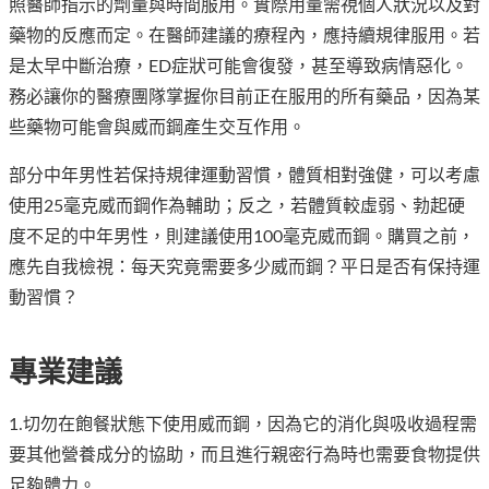
照醫師指示的劑量與時間服用。實際用量需視個人狀況以及對
藥物的反應而定。在醫師建議的療程內，應持續規律服用。若
是太早中斷治療，ED症狀可能會復發，甚至導致病情惡化。
務必讓你的醫療團隊掌握你目前正在服用的所有藥品，因為某
些藥物可能會與威而鋼產生交互作用。
部分中年男性若保持規律運動習慣，體質相對強健，可以考慮
使用25毫克威而鋼作為輔助；反之，若體質較虛弱、勃起硬
度不足的中年男性，則建議使用100毫克威而鋼。購買之前，
應先自我檢視：每天究竟需要多少威而鋼？平日是否有保持運
動習慣？
專業建議
1.切勿在飽餐狀態下使用威而鋼，因為它的消化與吸收過程需
要其他營養成分的協助，而且進行親密行為時也需要食物提供
足夠體力。