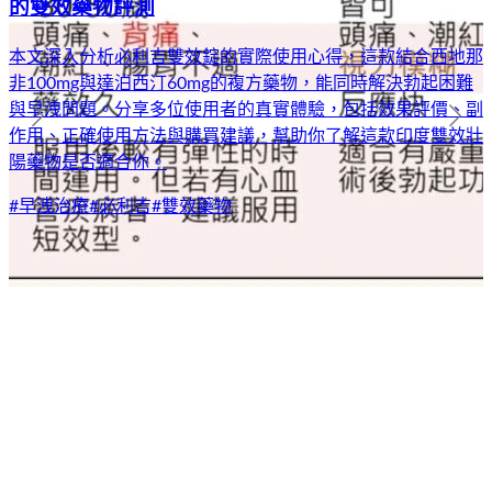
的雙效藥物評測
本文深入分析必利吉雙效錠的實際使用心得，這款結合西地那
非100mg與達泊西汀60mg的複方藥物，能同時解決勃起困難
與早洩問題。分享多位使用者的真實體驗，包括效果評價、副
作用、正確使用方法與購買建議，幫助你了解這款印度雙效壯
陽藥物是否適合你。
#
早洩治療
#
必利吉
#
雙效藥物