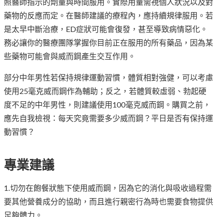
照醫師指示的劑量與時間服用。實際用量需視個人狀況以及對
藥物的反應而定。在醫師建議的療程內，應持續規律服用。若
是太早中斷治療，ED症狀可能會復發，甚至導致病情惡化。
務必讓你的醫療團隊掌握你目前正在服用的所有藥品，因為某
些藥物可能會與威而鋼產生交互作用。
部分中年男性若保持規律運動習慣，體質相對強健，可以考慮
使用25毫克威而鋼作為輔助；反之，若體質較虛弱、勃起硬
度不足的中年男性，則建議使用100毫克威而鋼。購買之前，
應先自我檢視：每天究竟需要多少威而鋼？平日是否有保持運
動習慣？
專業建議
1.切勿在飽餐狀態下使用威而鋼，因為它的消化與吸收過程需
要其他營養成分的協助，而且進行親密行為時也需要食物提供
足夠體力。