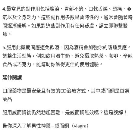
4.最常見的副作用包括腹瀉、胃部不適、口乾舌燥、頭痛、�
氣以及全身乏力。這些副作用多數是暫時性的，通常會隨著時
間逐漸緩解。如果對這些副作用有任何疑慮，請立即聯繫醫
師。
5.服用此藥期間應避免飲酒，因為酒精會加強你的嗜睡反應。
調整生活型態，例如飲用溫牛奶、避免攝取熱茶、咖啡、辛辣
食品或巧克力，能幫助你獲得更佳的使用體驗。
延伸閱讀
口服藥物是最安全且有效的ED治療方式，其中威而鋼是首選
藥品
服用威而鋼後仍然勃起困難，是威而鋼無效嗎？這是誤解！
帶你深入了解男性神藥—威而鋼（viagra）