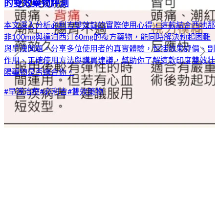
的雙效藥物評測
本文深入分析必利吉雙效錠的實際使用心得，這款結合西地那
非100mg與達泊西汀60mg的複方藥物，能同時解決勃起困難
與早洩問題。分享多位使用者的真實體驗，包括效果評價、副
作用、正確使用方法與購買建議，幫助你了解這款印度雙效壯
陽藥物是否適合你。
#
早洩治療
#
必利吉
#
雙效藥物