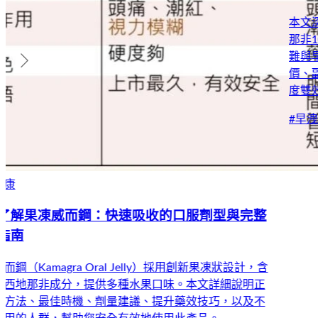
本文深入分析必利吉雙效錠的實際使用心得，這款結合西地
那非100mg與達泊西汀60mg的複方藥物，能同時解決勃起困
難與早洩問題。分享多位使用者的真實體驗，包括效果評
價、副作用、正確使用方法與購買建議，幫助你了解這款印
度雙效壯陽藥物是否適合你。
#
早洩治療
#
必利吉
#
雙效藥物