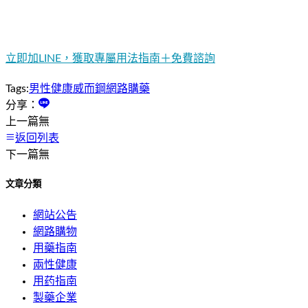
立即加LINE，獲取專屬用法指南＋免費諮詢
Tags:
男性健康
威而鋼
網路購藥
分享：
上一篇
無
返回列表
下一篇
無
文章分類
網站公告
網路購物
用藥指南
兩性健康
用药指南
製藥企業