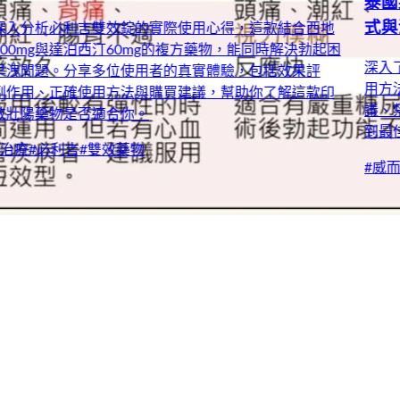
泰國果凍威而鋼100mg完整使用指南：正確服用方
式與注意事項
深入了解泰國果凍威而鋼100mg（7包）的產品特色與正確使
用方法。本文詳細說明果凍型威而鋼的服用技巧、劑量建
議、禁忌事項及可能副作用，助您安全有效地使用產品，達
到最佳效果。
#
威而鋼
#
用藥安全
#
劑量建議