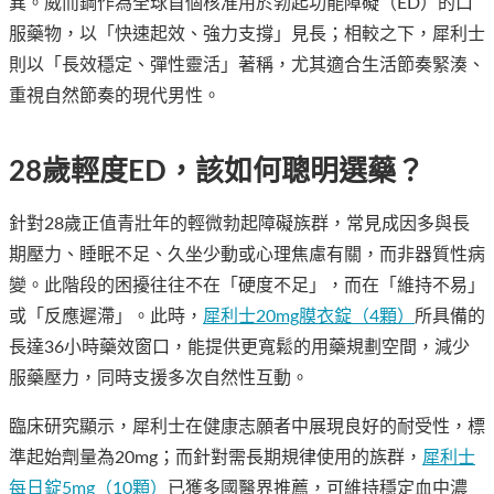
異。威而鋼作為全球首個核准用於勃起功能障礙（ED）的口
服藥物，以「快速起效、強力支撐」見長；相較之下，犀利士
則以「長效穩定、彈性靈活」著稱，尤其適合生活節奏緊湊、
重視自然節奏的現代男性。
28歲輕度ED，該如何聰明選藥？
針對28歲正值青壯年的輕微勃起障礙族群，常見成因多與長
期壓力、睡眠不足、久坐少動或心理焦慮有關，而非器質性病
變。此階段的困擾往往不在「硬度不足」，而在「維持不易」
或「反應遲滯」。此時，
犀利士20mg膜衣錠（4顆）
所具備的
長達36小時藥效窗口，能提供更寬鬆的用藥規劃空間，減少
服藥壓力，同時支援多次自然性互動。
臨床研究顯示，犀利士在健康志願者中展現良好的耐受性，標
準起始劑量為20mg；而針對需長期規律使用的族群，
犀利士
每日錠5mg（10顆）
已獲多國醫界推薦，可維持穩定血中濃