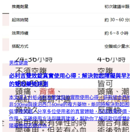
男性健康
必利吉雙效錠真實使用心得：解決勃起障礙與早洩
的雙效藥物評測
本文深入分析必利吉雙效錠的實際使用心得，這款結合西地那
非100mg與達泊西汀60mg的複方藥物，能同時解決勃起困難
與早洩問題。分享多位使用者的真實體驗，包括效果評價、副
作用、正確使用方法與購買建議，幫助你了解這款印度雙效壯
陽藥物是否適合你。