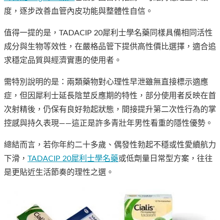
度，逐步改善血管內皮功能與整體性自信。
值得一提的是，TADACIP 20犀利士學名藥同樣具備相同活性
成分與生物等效性，在嚴格品管下提供高性價比選擇，適合追
求穩定品質與經濟實惠的使用者。
需特別說明的是：兩類藥物對心理性早泄雖無直接標示適應
症，但因犀利士延長陰莖反應期的特性，部分使用者反映在首
次射精後，仍保有良好勃起狀態，間接提升第二次性行為的掌
控感與持久表現——這正是許多青壯年男性看重的隱性優勢。
總結而言，若你年約二十多歲、偶發性勃起不穩或性愛續航力
下滑，
TADACIP 20犀利士學名藥
或低劑量日常型方案，往往
是更貼近生活節奏的理性之選。