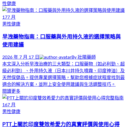
性健康
17
7 月
男性健康
早洩藥物指南：口服藥與外用持久液的選擇策略與
使用建議
2026 年 7 月 17 日
By
壯陽藥師
本文深入分析早洩治療的三大類型：口服藥物（如必利勁、超
級必利勁）、外用持久液（日本川井持久噴霧、印度神油）及
天然保健品。提供專業選擇策略，幫助您根據症狀程度找到最
適合的解決方案，並附上安全使用建議與生活調整技巧。
閱讀更多
16
7 月
男性健康
PTT上關於印度雙效希愛力的真實評價與使用心得