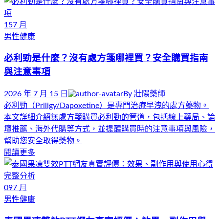
15
7 月
男性健康
必利勁是什麼？沒有處方箋哪裡買？安全購買指南
與注意事項
2026 年 7 月 15 日
By
壯陽藥師
必利勁（Priligy/Dapoxetine）是專門治療早洩的處方藥物。
本文詳細介紹無處方箋購買必利勁的管道，包括線上藥局、論
壇推薦、海外代購等方式，並提醒購買時的注意事項與風險，
幫助您安全取得藥物。
閱讀更多
09
7 月
男性健康