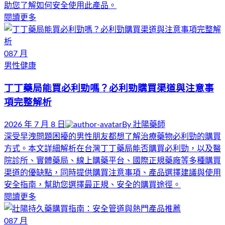
助您了解如何安全使用此產品。
閱讀更多
08
7 月
男性健康
丁丁藥局能買必利勁嗎？必利勁購買渠道與注意事
項完整解析
2026 年 7 月 8 日
By
壯陽藥師
深受早洩問題困擾的男性朋友都想了解治療藥物必利勁的購買
方式。本文詳細解析在台灣丁丁藥局能否購買必利勁，以及醫
院診所、實體藥局、線上購藥平台、國際正規藥廠等多種購買
渠道的優缺點，同時提供購買注意事項、產品選擇建議與使用
安全指南，幫助您選擇最正規、安全的購買途徑。
閱讀更多
08
7 月