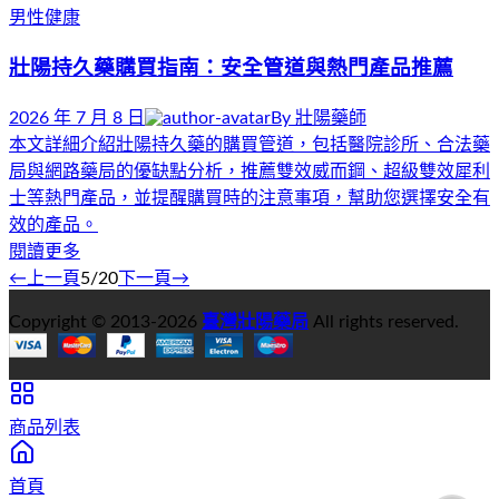
男性健康
壯陽持久藥購買指南：安全管道與熱門產品推薦
2026 年 7 月 8 日
By
壯陽藥師
本文詳細介紹壯陽持久藥的購買管道，包括醫院診所、合法藥
局與網路藥局的優缺點分析，推薦雙效威而鋼、超級雙效犀利
士等熱門產品，並提醒購買時的注意事項，幫助您選擇安全有
效的產品。
閱讀更多
←
上一頁
5
/
20
下一頁
→
Copyright © 2013-
2026
臺灣壯陽藥局
All rights reserved.
商品列表
首頁