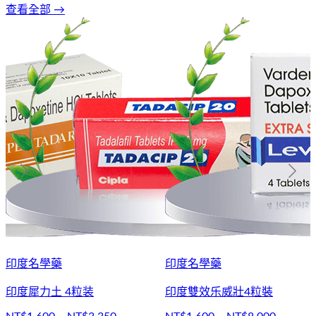
查看全部 →
印度名學藥
印度名學藥
印度犀力土 4粒装
印度雙效乐威壯4粒裝