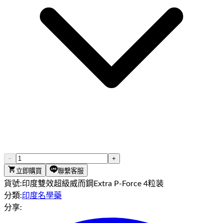
−
+
立即購買
聯繫客服
貨號:
印度雙效超級威而鋼Extra P-Force 4粒装
分類:
印度名學藥
分享: