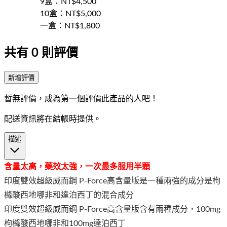
9盒
：NT$
4,500
10盒
：NT$
5,000
一盒
：NT$
1,800
共有
0
則評價
新增評價
暫無評價，成為第一個評價此產品的人吧！
配送資訊將在結帳時提供。
描述
含量太高，藥效太強，一次最多服用半顆
印度雙效超級威而鋼 P-Force高含量版是一種兩強的成分是枸
櫞酸西地哪非和達泊西丁的混合成分
印度雙效超級威而鋼 P-Force高含量版含有兩種成分，100mg
枸櫞酸西地哪非和100mg達泊西丁