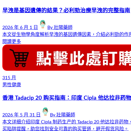
早洩是基因遺傳的結果？必利勁治療早洩的完整指南
2026 年 6 月 1 日
By
壯陽藥師
本文從生物學角度解析早洩的基因遺傳因素，介紹必利勁的作
閱讀更多
31
5 月
男性健康
香港 Tadacip 20 购买指南：印度 Cipla 他达拉
2026 年 5 月 31 日
By
壯陽藥師
本文详细介绍印度 Cipla 制药生产的 Tadacip 20 
买陷阱提醒，助您找到安全可靠的购买管道，避开假货风险。