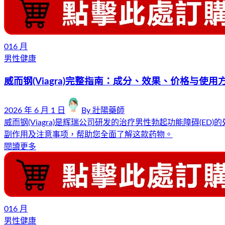
01
6 月
男性健康
威而钢(Viagra)完整指南：成分、效果、价格与使用
2026 年 6 月 1 日
By
壯陽藥師
威而钢(Viagra)是辉瑞公司研发的治疗男性勃起功能障碍
副作用及注意事项，帮助您全面了解这款药物。
閱讀更多
01
6 月
男性健康