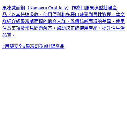
果凍威而鋼（Kamagra Oral Jelly）作為口服果凍型壯陽產
品，以其快速吸收、使用便利和多種口味受到男性歡迎。本文
詳細介紹果凍威而鋼的適合人群、與傳統威而鋼的差異、使用
注意事項及常見問題解答，幫助您正確使用產品，提升性生活
品質。
#
用藥安全
#
果凍劑型
#
壯陽產品