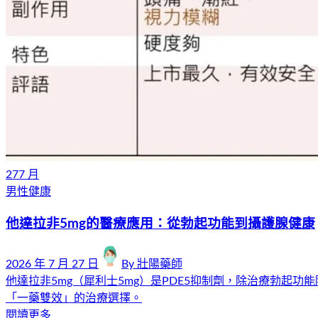
27
7 月
男性健康
他達拉非5mg的醫療應用：從勃起功能到攝護腺健康
2026 年 7 月 27 日
By
壯陽藥師
他達拉非5mg（犀利士5mg）是PDE5抑制劑，除治療勃
「一藥雙效」的治療選擇。
閱讀更多