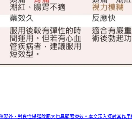
起功能障礙外，對良性攝護腺肥大也具顯著療效。本文深入探討其作