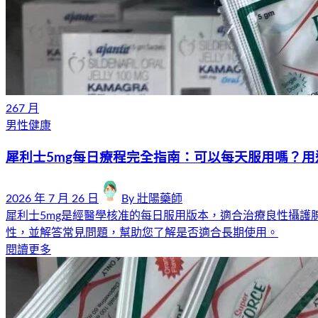
26
7 月
男性健康
犀利士5mg每日療程完全指南：可以每天服用嗎？用
2026 年 7 月 26 日
By
壯陽藥師
犀利士5mg是經醫學核准的每日服用版本，適合治療良性攝護
性，並解答常見問題，幫助您了解是否適合長期使用。
閱讀更多