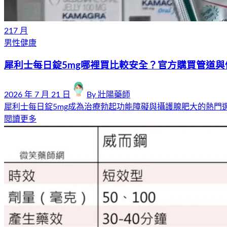
21
7 月
男性健康
犀利士每日錠5mg哪裡買比較安全？官方購買管道與
2026 年 7 月 21 日
By
壯陽藥師
犀利士每日錠5mg成為治療勃起功能障礙與攝護腺肥大的熱門
閱讀更多