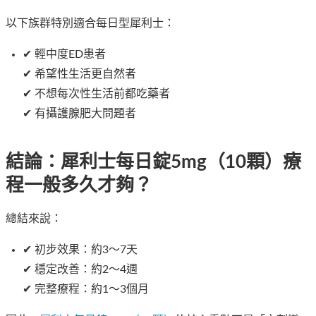
以下族群特別適合每日型犀利士：
✔ 輕中度ED患者
✔ 希望性生活更自然者
✔ 不想每次性生活前都吃藥者
✔ 有攝護腺肥大問題者
結論：犀利士每日錠5mg（10顆）療
程一般多久才夠？
總結來說：
✔ 初步效果：約3～7天
✔ 穩定改善：約2～4週
✔ 完整療程：約1～3個月