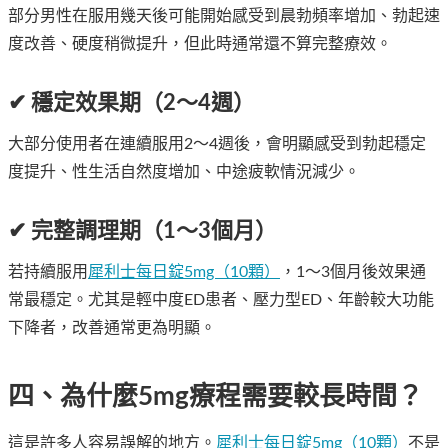
部分男性在服用幾天後可能開始感受到晨勃頻率增加、勃起速
度改善、硬度稍微提升，但此時通常還不算完整療效。
✔ 穩定效果期（2～4週）
大部分使用者在連續服用2～4週後，會明顯感受到勃起穩定
度提升、性生活自然度增加、中途疲軟情況減少。
✔ 完整調理期（1～3個月）
若持續服用
犀利士每日錠5mg（10顆）
，1～3個月後效果通
常最穩定。尤其是輕中度ED患者、壓力型ED、年齡較大功能
下降者，改善通常更為明顯。
四、為什麼5mg療程需要較長時間？
這是許多人容易誤解的地方。
犀利士每日錠5mg（10顆）
不是