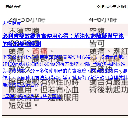
男性健康
必利吉雙效錠真實使用心得：解決勃起障礙與早洩
的雙效藥物評測
本文深入分析必利吉雙效錠的實際使用心得，這款結合西地那
非100mg與達泊西汀60mg的複方藥物，能同時解決勃起困難
與早洩問題。分享多位使用者的真實體驗，包括效果評價、副
作用、正確使用方法與購買建議，幫助你了解這款印度雙效壯
陽藥物是否適合你。
#
早洩治療
#
必利吉
#
雙效藥物