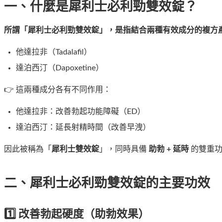
一、什麼是犀利士必利勁雙效錠？
所謂「犀利士必利勁雙效錠」，是指結合兩種有效成分的複方
他達拉非（Tadalafil）
達泊西汀（Dapoxetine）
👉 這兩種成分各有不同作用：
他達拉非：改善勃起功能障礙（ED）
達泊西汀：延長射精時間（改善早洩）
因此被稱為「
犀利士雙效錠
」，同時具備
助勃 + 延時
的雙重功
二、犀利士必利勁雙效錠的主要功效
1️⃣ 改善勃起硬度（助勃效果）