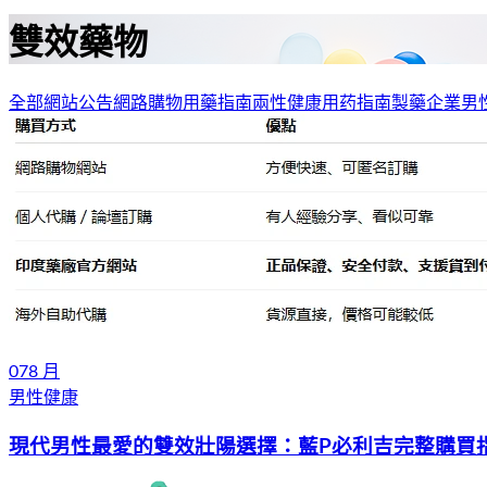
雙效藥物
全部
網站公告
網路購物
用藥指南
兩性健康
用药指南
製藥企業
男
07
8 月
男性健康
現代男性最愛的雙效壯陽選擇：藍P必利吉完整購買