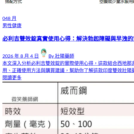
04
8 月
男性健康
必利吉雙效錠真實使用心得：解決勃起障礙與早洩的
2026 年 8 月 4 日
By
壯陽藥師
本文深入分析必利吉雙效錠的實際使用心得，這款結合西地那非
用、正確使用方法與購買建議，幫助你了解這款印度雙效壯陽
閱讀更多