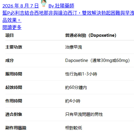
2026 年 8 月 7 日
By
壯陽藥師
藍P必利吉結合西地那非與達泊西汀，雙效解決勃起困難與早
品效果。
閱讀更多