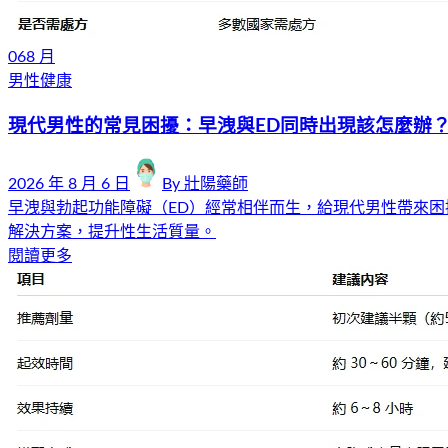
06
8 月
男性健康
現代男性的常見困擾：早洩與ED同時出現該怎麼辦
2026 年 8 月 6 日
By
壯陽藥師
早洩與勃起功能障礙（ED）經常相伴而生，給現代男性帶來
解決方案，提升性生活質量。
閱讀更多