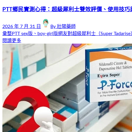
PTT鄉民實測心得：超級犀利士雙效評價、使用技巧
2026 年 7 月 31 日
By
壯陽藥師
彙整PTT sex版、boy-girl版網友對超級犀利士（Sup
閱讀更多