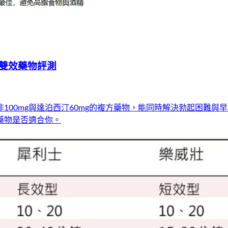
雙效藥物評測
100mg與達泊西汀60mg的複方藥物，能同時解決勃起困難
藥物是否適合你。