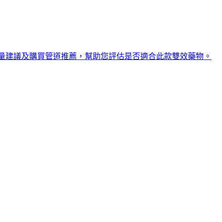
用評價、劑量建議及購買管道推薦，幫助您評估是否適合此款雙效藥物。