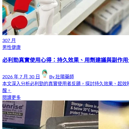
30
7 月
男性健康
必利勁真實使用心得：持久效果、用劑建議與副作用
2026 年 7 月 30 日
By
壯陽藥師
本文深入分析必利勁的真實使用者反饋，探討持久效果、起效
醒。
閱讀更多