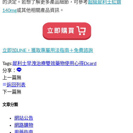
的決定。若想了解更多產品細節，可參考
超級犀利士紅鑽
140mg
或其他相關產品資訊。
立即加LINE，獲取專屬用法指南＋免費諮詢
Tags:
犀利士
早洩治療
雙效藥物
使用心得
Dcard
分享：
上一篇
無
返回列表
下一篇
無
文章分類
網站公告
網路購物
用藥指南