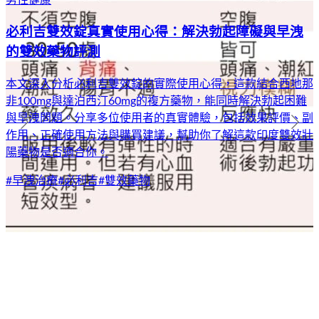
男性健康
必利吉雙效錠真實使用心得：解決勃起障礙與早洩
的雙效藥物評測
本文深入分析必利吉雙效錠的實際使用心得，這款結合西地那
非100mg與達泊西汀60mg的複方藥物，能同時解決勃起困難
與早洩問題。分享多位使用者的真實體驗，包括效果評價、副
作用、正確使用方法與購買建議，幫助你了解這款印度雙效壯
陽藥物是否適合你。
#
早洩治療
#
必利吉
#
雙效藥物