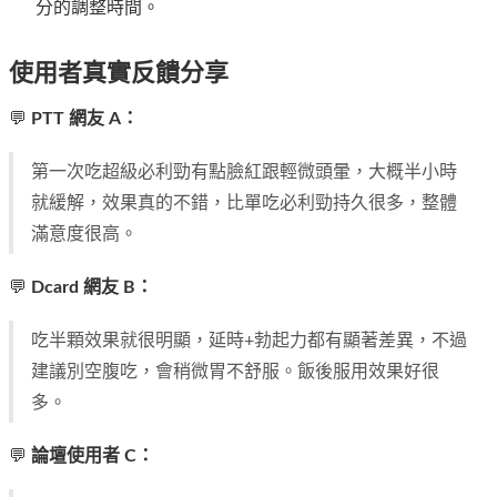
分的調整時間。
使用者真實反饋分享
💬
PTT 網友 A：
第一次吃超級必利勁有點臉紅跟輕微頭暈，大概半小時
就緩解，效果真的不錯，比單吃必利勁持久很多，整體
滿意度很高。
💬
Dcard 網友 B：
吃半顆效果就很明顯，延時+勃起力都有顯著差異，不過
建議別空腹吃，會稍微胃不舒服。飯後服用效果好很
多。
💬
論壇使用者 C：