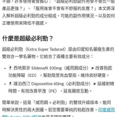
不過，許多使用者會擔心：「超級必利勁副作用會不會比一般
產品更強？」、「服用後會不會有不舒服的反應？」本文將深
入解析超級必利勁的成分組成、可能的副作用情況，以及如何
正確使用來降低不適感。
什麼是超級必利勁？
超級必利勁（Extra Super Tadarad）是由印度知名藥廠生產的
雙效合一學名藥物。它結合了兩種主要有效成分：
💊 西地那非 Sildenafil 100mg（威而鋼成分）➤ 改善勃起
功能障礙（ED），幫助陰莖充血堅挺，維持良好硬度。
💊 達泊西汀 Dapoxetine 60mg（必利勁成分）➤ 延緩射精
時間，有效改善早洩（PE），延長親密互動。
簡單來說，這是「威而鋼 + 必利勁」的雙效升級版本，能同
時解決男性的兩大困擾。若您需要單純的勃起改善，
印度威而