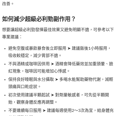
改善。
如何減少超級必利勁副作用？
想要讓超級必利勁發揮最佳效果又避免明顯不適，可參考以下
專業建議：
避免空腹或暴飲暴食後立即服用 ➤ 建議飯後1小時服用，
吸收較穩定，減少胃部不適。
不與酒精或咖啡因併用 ➤ 酒精會降低藥效並加重頭暈、臉
紅現象，咖啡因可能增加心悸感。
保持良好睡眠與水分攝取 ➤ 多喝水能幫助藥物代謝，減輕
頭痛與口乾症狀。
初次使用建議半顆起試 ➤ 對劑量敏感者，可先從半顆開
始，觀察身體反應再調整。
不要連續每日服用 ➤ 建議每週使用2～3次為宜，給身體充