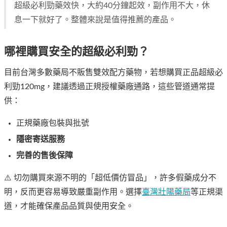
超級必利勁藥效快，大約40分鐘起效，副作用不大，休
息一下就好了。整體來說是值得推薦的產品。
哪裡購買安全的超級必利勁？
目前台灣多數藥局不販售雙效配方藥物，若想購買正品超級必
利勁120mg，建議透過正規授權藥廠通路，這些管道通常提
供：
正規藥廠包裝與批號
隱密寄送服務
完善的售後保障
⚠️ 切勿購買來源不明的「超低價仿冒品」，許多假藥成分不
明，反而更容易導致嚴重副作用。選擇
臺灣壯陽藥局
等正規渠
道，才能確保產品品質與使用安全。