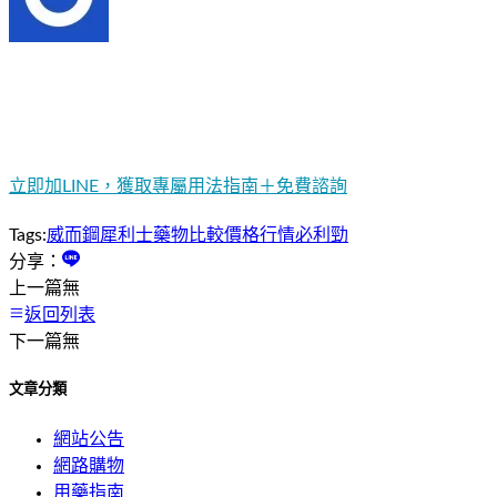
立即加LINE，獲取專屬用法指南＋免費諮詢
Tags:
威而鋼
犀利士
藥物比較
價格行情
必利勁
分享：
上一篇
無
返回列表
下一篇
無
文章分類
網站公告
網路購物
用藥指南