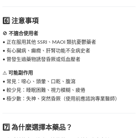
6️⃣ 注意事項
🚫
不適合使用者
• 正在服用其他 SSRI、MAOI 類抗憂鬱藥者
• 有心臟病、癲癇、肝腎功能不全病史者
• 曾發生過藥物誘發昏厥或低血壓者
⚠️
可能副作用
• 常見：噁心、頭暈、口乾、腹瀉
• 較少見：睡眠困難、視力模糊、疲倦
• 極少數：失神、突然昏厥（使用前應諮詢專業醫師）
7️⃣ 為什麼選擇本藥品？