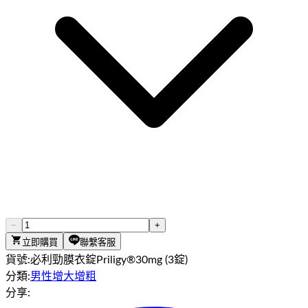
−
+
立即購買
聯繫客服
貨號:
必利勁膜衣錠Priligy®30mg (3錠)
分類:
男性增大增粗
分享: