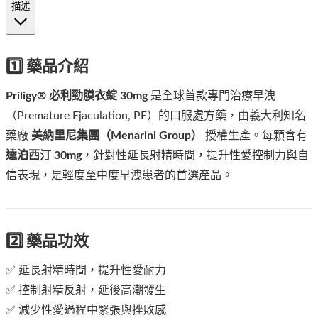
描述
1️⃣ 藥品介紹
Priligy® 必利勁膜衣錠 30mg
是全球首款專門治療早洩
（Premature Ejaculation, PE）的口服處方藥，由義大利知名
藥廠
美納里尼集團（Menarini Group）
授權生產。每顆含有
達泊西汀 30mg
，針對性延長射精時間，提升性愛控制力與自
信表現，是輕度至中度早洩患者的首選產品。
2️⃣ 藥品功效
✅ 延長射精時間，提升性愛耐力
✅ 控制射精反射，延後高潮發生
✅ 減少性愛過程中緊張與挫敗感