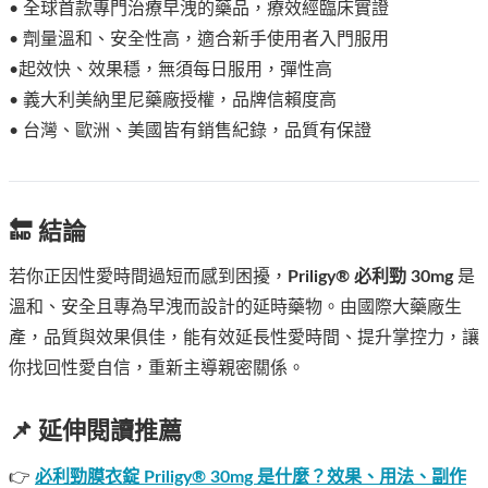
• 全球首款專門治療早洩的藥品，療效經臨床實證
• 劑量溫和、安全性高，適合新手使用者入門服用
•起效快、效果穩，無須每日服用，彈性高
• 義大利美納里尼藥廠授權，品牌信賴度高
• 台灣、歐洲、美國皆有銷售紀錄，品質有保證
🔚 結論
若你正因性愛時間過短而感到困擾，
Priligy® 必利勁 30mg
是
溫和、安全且專為早洩而設計的延時藥物。由國際大藥廠生
產，品質與效果俱佳，能有效延長性愛時間、提升掌控力，讓
你找回性愛自信，重新主導親密關係。
📌 延伸閱讀推薦
👉
必利勁膜衣錠 Priligy® 30mg 是什麼？效果、用法、副作