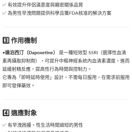
✅ 有效提升伴侶滿意度與親密關係品質
✅ 為男性早洩問題提供科學且獲FDA核准的解決方案
3️⃣ 作用機制
•
達泊西汀（Dapoxetine）
是一種短效型 SSRI（選擇性血清
素再攝取抑制劑），可提升中樞神經系統內血清素濃度，進而
延緩射精反應，提高性行為時間與控制力。
它專為「即時延時使用」設計，不需每日服用，在需求前服用
即可發揮藥效。
4️⃣ 適應對象
✅ 有早洩困擾，性生活時間過短的男性