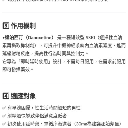
3️⃣ 作用機制
•
達泊西汀（Dapoxetine）
是一種短效型 SSRI（選擇性血清
素再攝取抑制劑），可提升中樞神經系統內血清素濃度，進而
延緩射精反應，提高性行為時間與控制力。
它專為「即時延時使用」設計，不需每日服用，在需求前服用
即可發揮藥效。
4️⃣ 適應對象
✅ 有早洩困擾，性生活時間過短的男性
✅ 射精過快導致伴侶滿意度低者
✅ 初次使用延時藥、需循序漸進者（30mg為建議起始劑量）