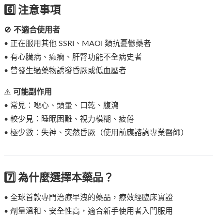
6️⃣ 注意事項
🚫
不適合使用者
• 正在服用其他 SSRI、MAOI 類抗憂鬱藥者
• 有心臟病、癲癇、肝腎功能不全病史者
• 曾發生過藥物誘發昏厥或低血壓者
⚠️
可能副作用
• 常見：噁心、頭暈、口乾、腹瀉
• 較少見：睡眠困難、視力模糊、疲倦
• 極少數：失神、突然昏厥（使用前應諮詢專業醫師）
7️⃣ 為什麼選擇本藥品？
• 全球首款專門治療早洩的藥品，療效經臨床實證
• 劑量溫和、安全性高，適合新手使用者入門服用