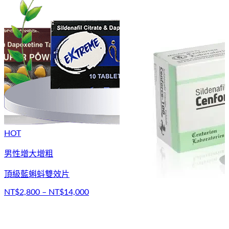
HOT
男性增大增粗
頂級藍蝌蚪雙效片
NT$2,800 – NT$14,000