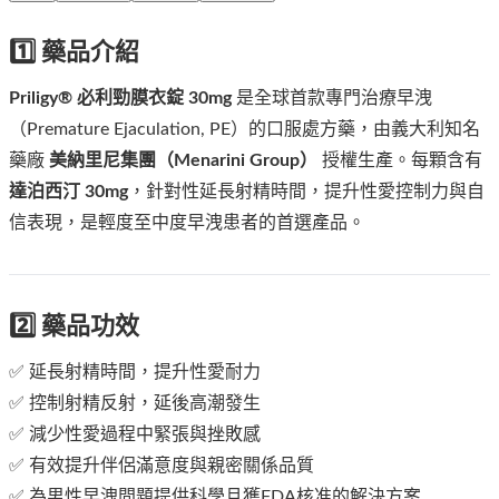
1️⃣ 藥品介紹
Priligy® 必利勁膜衣錠 30mg
是全球首款專門治療早洩
（Premature Ejaculation, PE）的口服處方藥，由義大利知名
藥廠
美納里尼集團（Menarini Group）
授權生產。每顆含有
達泊西汀 30mg
，針對性延長射精時間，提升性愛控制力與自
信表現，是輕度至中度早洩患者的首選產品。
2️⃣ 藥品功效
✅ 延長射精時間，提升性愛耐力
✅ 控制射精反射，延後高潮發生
✅ 減少性愛過程中緊張與挫敗感
✅ 有效提升伴侶滿意度與親密關係品質
✅ 為男性早洩問題提供科學且獲FDA核准的解決方案