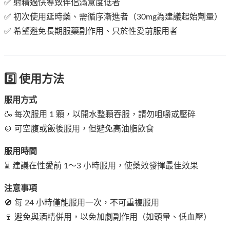
✅ 射精過快導致伴侶滿意度低者
✅ 初次使用延時藥、需循序漸進者（30mg為建議起始劑量）
✅ 希望避免長期服藥副作用、只於性愛前服用者
5️⃣ 使用方法
服用方式
🍶 每次服用 1 顆，以開水整顆吞服，請勿咀嚼或壓碎
🍲 可空腹或飯後服用，但避免高油脂飲食
服用時間
⌛ 建議在性愛前 1～3 小時服用，使藥效發揮最佳效果
注意事項
🚫 每 24 小時僅能服用一次，不可重複服用
🍷 避免與酒精併用，以免加劇副作用（如頭暈、低血壓）