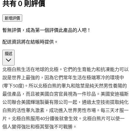
共有
0
則評價
新增評價
暫無評價，成為第一個評價此產品的人吧！
配送資訊將在結帳時提供。
描述
北極白熊生活在地球的北極。它們的生育能力和抗凍能力可以
說是世界上最強的，因為它們常年生活在極端寒冷的環境中
(零下50度)。所以北極白熊的睾丸和陰莖是純天然男性養陽的
最佳產品，而且被美國白宮官員視為一件珍品。美國安迪福斯
公司聯合美國輝瑞製藥有限公司一起，通過太空技術提取純化
白熊的活性睾丸激素，成功進入世界男性市場。每三天オ服一
片。北極白熊服用40分鍾後就會生效。北極白熊片可以使一
個人變得強壯和極其堅強不可戰勝。