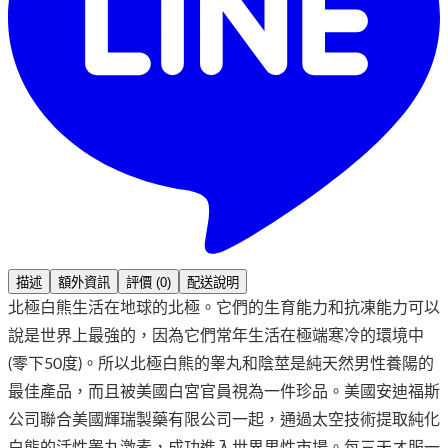
描述
額外資訊
評價 (0)
配送說明
北極白熊生活在地球的北極。它們的生育能力和抗凍能力可以
說是世界上最強的，因為它們常年生活在極端寒冷的環境中
(零下50度)。所以北極白熊的睾丸和陰莖是純天然男性養陽的
最佳產品，而且被美國白宮官員視為一件珍品。美國安迪福斯
公司聯合美國輝瑞製藥有限公司一起，通過太空技術提取純化
白熊的活性睾丸激素，成功進入世界男性市場。每三天オ服一