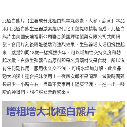
北極白熊片【主要成分北極白熊睪丸激素，人參，鹿茸】本品
采用北極白熊生殖器激素經現代化工藝提取精製而成，北極白
熊片由美國安迪福斯公司聯合美國輝瑞製藥有限公司共同研
製。食用片刻後既能體驗到強烈效果，生殖器增大增粗挺拔起
來！感覺如同18歲一樣挺拔少年，可以增加性交持久度和勃
起次數，白熊生殖器作為原料即是名貴藥材又是食材，所以沒
有任何副作用，服用後久交不洩 ，可喝水增加分解，此產品
勁大凶猛！適合把妹使用！一夜四次郎不是問題，做愛時間延
長最少一小時左右，盡量不要家用！陽痿早洩，一進一出一哆
嗦的帥哥們，想征服女票趕緊來。