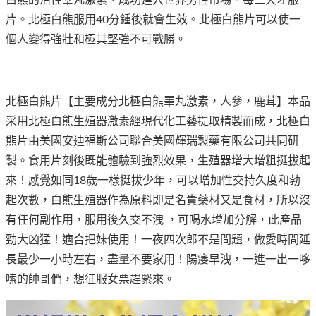
片。北極白熊服用40分鍾後就會生效。北極白熊片可以使一
個人變得強壯和極其堅強不可戰勝。
北極白熊片【主要成分北極白熊睪丸激素，人參，鹿茸】本品
采用北極白熊生殖器激素經現代化工藝提取精製而成，北極白
熊片由美國安迪福斯公司聯合美國輝瑞製藥有限公司共同研
製。食用片刻後既能體驗到強烈效果，生殖器增大增粗挺拔起
來！感覺如同18歲一樣挺拔少年，可以增加性交持久度和勃
起次數，白熊生殖器作為原料即是名貴藥材又是食材，所以沒
有任何副作用，服用後久交不洩 ，可喝水增加分解，此產品
勁大凶猛！適合把妹使用！一夜四次郎不是問題，做愛時間延
長最少一小時左右，盡量不要家用！陽痿早洩，一進一出一哆
嗦的帥哥們，想征服女票趕緊來。