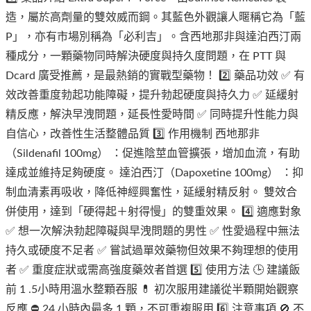
造，屬於高劑量的雙效威而鋼。其藍色外觀讓人暱稱它為「藍
P」，亦有市場別稱為「必利吉」。含西地那非與達泊西汀兩
種成分，一顆藥物同時解決硬度與持久度問題，在 PTT 與
Dcard 廣受推薦，是最熱銷的實戰型藥物！ 2️⃣ 藥品功效 ✅ 有
效改善重度勃起功能障礙，提升勃起硬度與持久力 ✅ 延緩射
精反應，解決早洩問題，延長性愛時間 ✅ 同時提升性能力與
自信心，改善性生活整體品質 3️⃣ 作用機制 西地那非
（Sildenafil 100mg） ：促進陰莖血管擴張，增加血流，有助
達成並維持足夠硬度。 達泊西汀（Dapoxetine 100mg） ：抑
制血清素再吸收，降低神經興奮性，延緩射精反射。 雙效合
併使用，達到「硬得起＋射得慢」的雙重效果。 4️⃣ 適應對象
✅ 想一次解決勃起障礙與早洩問題的男性 ✅ 性愛過程中無法
持久或硬度不足者 ✅ 嘗試過單效藥物但效果不夠理想的使用
者 ✅ 重度症狀或需高強度藥效者首選 5️⃣ 使用方法 🕒 建議飯
前 1 .5小時用溫水整顆吞服 💊 初次服用建議從半顆開始觀察
反應 ⛔ 24 小時內最多 1 顆，不可重複服用 6️⃣ 注意事項 🚫 不