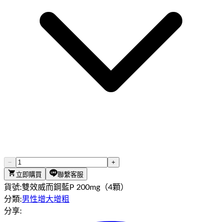
−
+
立即購買
聯繫客服
貨號:
雙效威而鋼藍P 200mg（4顆）
分類:
男性增大增粗
分享: