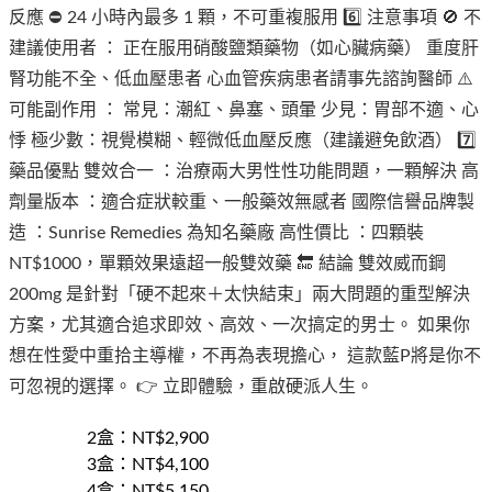
反應 ⛔ 24 小時內最多 1 顆，不可重複服用 6️⃣ 注意事項 🚫 不
建議使用者 ： 正在服用硝酸鹽類藥物（如心臟病藥） 重度肝
腎功能不全、低血壓患者 心血管疾病患者請事先諮詢醫師 ⚠️
可能副作用 ： 常見：潮紅、鼻塞、頭暈 少見：胃部不適、心
悸 極少數：視覺模糊、輕微低血壓反應（建議避免飲酒） 7️⃣
藥品優點 雙效合一 ：治療兩大男性性功能問題，一顆解決 高
劑量版本 ：適合症狀較重、一般藥效無感者 國際信譽品牌製
造 ：Sunrise Remedies 為知名藥廠 高性價比 ：四顆裝
NT$1000，單顆效果遠超一般雙效藥 🔚 結論 雙效威而鋼
200mg 是針對「硬不起來＋太快結束」兩大問題的重型解決
方案，尤其適合追求即效、高效、一次搞定的男士。 如果你
想在性愛中重拾主導權，不再為表現擔心， 這款藍P將是你不
可忽視的選擇。 👉 立即體驗，重啟硬派人生。
2盒
：NT$
2,900
3盒
：NT$
4,100
4盒
：NT$
5,150