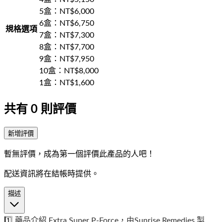
5盒
：NT$
6,000
6盒
：NT$
6,750
規格選項
7盒
：NT$
7,300
8盒
：NT$
7,700
9盒
：NT$
7,950
10盒
：NT$
8,000
1盒
：NT$
1,600
共有
0
則評價
新增評價
暫無評價，成為第一個評價此產品的人吧！
配送資訊將在結帳時提供。
描述
1️⃣ 藥品介紹 Extra Super P-Force，由Sunrise Remedies 製