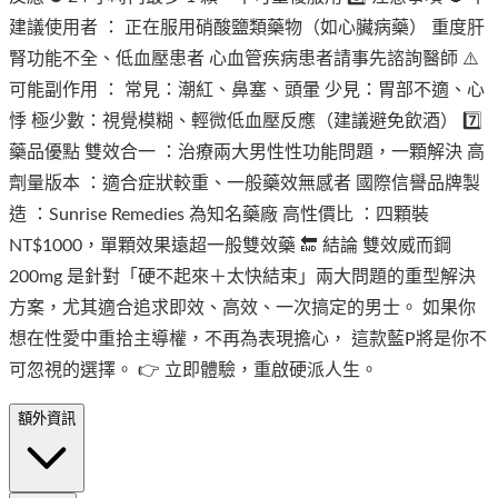
建議使用者 ： 正在服用硝酸鹽類藥物（如心臟病藥） 重度肝
腎功能不全、低血壓患者 心血管疾病患者請事先諮詢醫師 ⚠️
可能副作用 ： 常見：潮紅、鼻塞、頭暈 少見：胃部不適、心
悸 極少數：視覺模糊、輕微低血壓反應（建議避免飲酒） 7️⃣
藥品優點 雙效合一 ：治療兩大男性性功能問題，一顆解決 高
劑量版本 ：適合症狀較重、一般藥效無感者 國際信譽品牌製
造 ：Sunrise Remedies 為知名藥廠 高性價比 ：四顆裝
NT$1000，單顆效果遠超一般雙效藥 🔚 結論 雙效威而鋼
200mg 是針對「硬不起來＋太快結束」兩大問題的重型解決
方案，尤其適合追求即效、高效、一次搞定的男士。 如果你
想在性愛中重拾主導權，不再為表現擔心， 這款藍P將是你不
可忽視的選擇。 👉 立即體驗，重啟硬派人生。
額外資訊