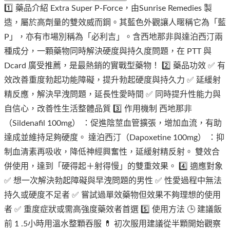
1️⃣ 藥品介紹 Extra Super P-Force，由Sunrise Remedies 製
造，屬於高劑量的雙效威而鋼。其藍色外觀讓人暱稱它為「藍
P」，亦有市場別稱為「必利吉」。含西地那非與達泊西汀兩
種成分，一顆藥物同時解決硬度與持久度問題，在 PTT 與
Dcard 廣受推薦，是最熱銷的實戰型藥物！ 2️⃣ 藥品功效 ✅ 有
效改善重度勃起功能障礙，提升勃起硬度與持久力 ✅ 延緩射
精反應，解決早洩問題，延長性愛時間 ✅ 同時提升性能力與
自信心，改善性生活整體品質 3️⃣ 作用機制 西地那非
（Sildenafil 100mg） ：促進陰莖血管擴張，增加血流，有助
達成並維持足夠硬度。 達泊西汀（Dapoxetine 100mg） ：抑
制血清素再吸收，降低神經興奮性，延緩射精反射。 雙效合
併使用，達到「硬得起＋射得慢」的雙重效果。 4️⃣ 適應對象
✅ 想一次解決勃起障礙與早洩問題的男性 ✅ 性愛過程中無法
持久或硬度不足者 ✅ 嘗試過單效藥物但效果不夠理想的使用
者 ✅ 重度症狀或需高強度藥效者首選 5️⃣ 使用方法 🕒 建議飯
前 1 .5小時用溫水整顆吞服 💊 初次服用建議從半顆開始觀察