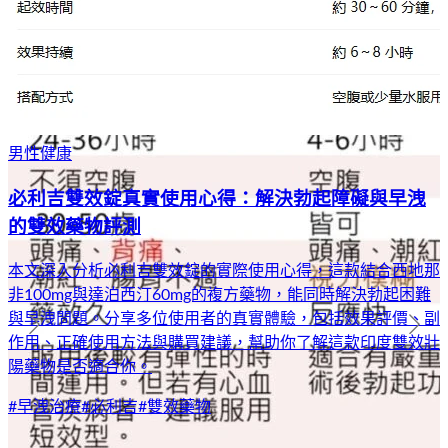
男性健康
必利吉雙效錠真實使用心得：解決勃起障礙與早洩
的雙效藥物評測
本文深入分析必利吉雙效錠的實際使用心得，這款結合西地那
非100mg與達泊西汀60mg的複方藥物，能同時解決勃起困難
與早洩問題。分享多位使用者的真實體驗，包括效果評價、副
作用、正確使用方法與購買建議，幫助你了解這款印度雙效壯
陽藥物是否適合你。
#
早洩治療
#
必利吉
#
雙效藥物