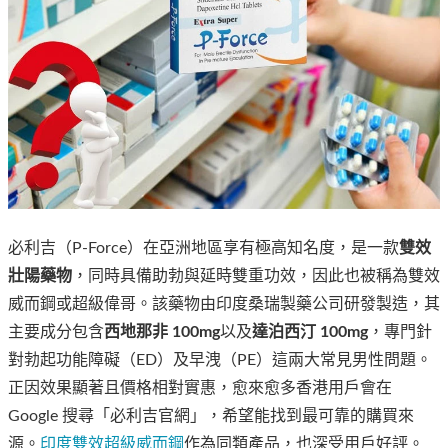
必利吉（P-Force）在亞洲地區享有極高知名度，是一款
雙效
壯陽藥物
，同時具備助勃與延時雙重功效，因此也被稱為雙效
威而鋼或超級偉哥。該藥物由印度桑瑞製藥公司研發製造，其
主要成分包含
西地那非 100mg
以及
達泊西汀 100mg
，專門針
對勃起功能障礙（ED）及早洩（PE）這兩大常見男性問題。
正因效果顯著且價格相對實惠，愈來愈多香港用戶會在
Google 搜尋「必利吉官網」，希望能找到最可靠的購買來
源。
印度雙效超級威而鋼
作為同類產品，也深受用戶好評。