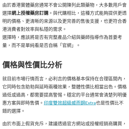
由於香港實體藥房通常不會公開陳列此類藥物，大多數用戶會
選擇
網上授權藥房訂購
。與代購相比，這種方式能夠提供更透
明的價格、更清晰的來源以及更完善的售後支援，也更符合香
港消費者對效率與私隱的需求。
選擇時，應該將是否有完整產品介紹與藥師指導作為首要考
量，而不是單純看是否自稱「官網」。
價格與性價比分析
就目前市場行情而言，必利吉的價格基本保持在合理區間內，
它同時包含助勃與延時兩種效果，整體性價比相當出色。價格
過低或過高，都需要提高警惕。穩定的平台通常會清楚列明優
惠方案與即時售價。
印度雙效超級威而鋼Extra
也是性價比不
錯的選擇。
由於市面上假貨充斥，建議透過官方網站或授權經銷商購買，