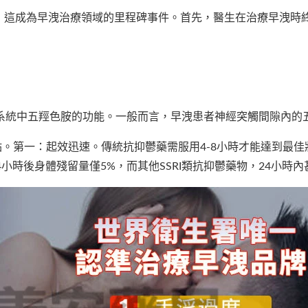
上市，這成為早洩治療領域的里程碑事件。首先，醫生在治療早洩
系統中五羥色胺的功能。一般而言，早洩患者神經突觸間隙內的
點。第一：起效迅速。傳統抗抑鬱藥需服用4-8小時才能達到最佳
4小時後身體殘留量僅5%，而其他SSRI類抗抑鬱藥物，24小時