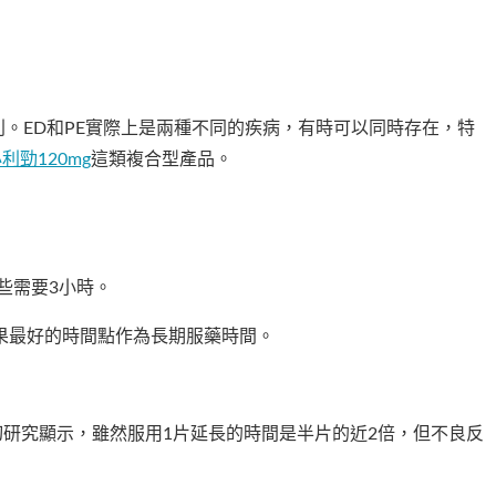
別。ED和PE實際上是兩種不同的疾病，有時可以同時存在，特
利勁120mg
這類複合型產品。
些需要3小時。
果最好的時間點作為長期服藥時間。
切研究顯示，雖然服用1片延長的時間是半片的近2倍，但不良反