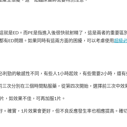
程產生懷疑。這一點臨床醫師需要特別注意。
這就是ED。而PE是指進入後很快就射精了，這是兩者的重要區
都有ED問題。如果同時有這兩方面的困擾，可以考慮使用
超級必
必利勁的敏感性不同，有些人1小時起效，有些需要2小時，還有
前三次分別在三個時間點服藥，從第四次開始，選擇前三次中效
半片，如效果不佳，可再加服1片。
好。確實，1片效果會更好，但不良反應發生率也相應提高。確