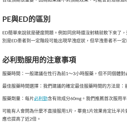
合理預期很重要，因為如果達不到預期效果，可能會對治療過
PE與ED的區別
ED簡單來說就是硬度問題。例如同房時還沒射精就軟下來了，
別是ED患者到一定階段可能出現早洩症狀，但早洩患者不一定
必利勁服用的注意事項
服藥時間：一般建議在性行為前1～3小時服藥，但不同個體對
最佳服藥時間選擇：我們建議的確定最佳服藥時間的方法是：
服藥劑量：每片
必利勁
含有效成分60mg。我們推薦首次服用
可能有人會問為什麼不直接服用1片，畢竟1片效果肯定比半片
應也提高了近2倍。