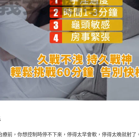
善
治療前，你想控制時停不下來，停得太早會軟，停得太晚就射了