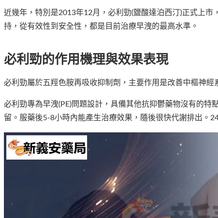
近幾年，特別是2013年12月，必利勁(鹽酸達泊西汀)正式
持，從有效性到安全性，都是目前治療早洩的最高水準。
必利勁的作用機理與效果表現
必利勁屬於五羥色胺再吸收抑制劑，主要作用是改善中樞神經
必利勁專為早洩(PE)問題設計，具備其他抗抑鬱藥物沒有的特
留。服藥後5-8小時內能產生治療效果，隨後很快代謝排出。2