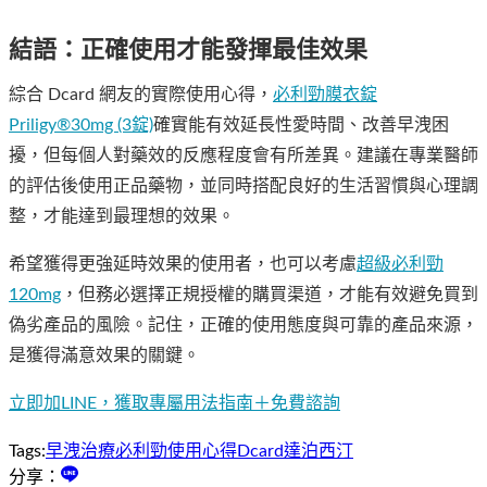
結語：正確使用才能發揮最佳效果
綜合 Dcard 網友的實際使用心得，
必利勁膜衣錠
Priligy®30mg (3錠)
確實能有效延長性愛時間、改善早洩困
擾，但每個人對藥效的反應程度會有所差異。建議在專業醫師
的評估後使用正品藥物，並同時搭配良好的生活習慣與心理調
整，才能達到最理想的效果。
希望獲得更強延時效果的使用者，也可以考慮
超級必利勁
120mg
，但務必選擇正規授權的購買渠道，才能有效避免買到
偽劣產品的風險。記住，正確的使用態度與可靠的產品來源，
是獲得滿意效果的關鍵。
立即加LINE，獲取專屬用法指南＋免費諮詢
Tags:
早洩治療
必利勁
使用心得
Dcard
達泊西汀
分享：