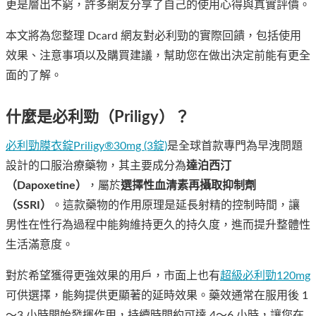
更是層出不窮，許多網友分享了自己的使用心得與真實評價。
本文將為您整理 Dcard 網友對必利勁的實際回饋，包括使用
效果、注意事項以及購買建議，幫助您在做出決定前能有更全
面的了解。
什麼是必利勁（Priligy）？
必利勁膜衣錠Priligy®30mg (3錠)
是全球首款專門為早洩問題
設計的口服治療藥物，其主要成分為
達泊西汀
（Dapoxetine）
，屬於
選擇性血清素再攝取抑制劑
（SSRI）
。這款藥物的作用原理是延長射精的控制時間，讓
男性在性行為過程中能夠維持更久的持久度，進而提升整體性
生活滿意度。
對於希望獲得更強效果的用戶，市面上也有
超級必利勁120mg
可供選擇，能夠提供更顯著的延時效果。藥效通常在服用後 1
～3 小時開始發揮作用，持續時間約可達 4～6 小時，讓您在