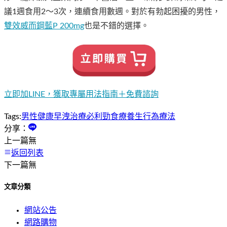
議1週食用2～3次，連續食用數週。對於有勃起困擾的男性，
雙效威而鋼藍P 200mg
也是不錯的選擇。
立即加LINE，獲取專屬用法指南＋免費諮詢
Tags:
男性健康
早洩治療
必利勁
食療養生
行為療法
分享：
上一篇
無
返回列表
下一篇
無
文章分類
網站公告
網路購物