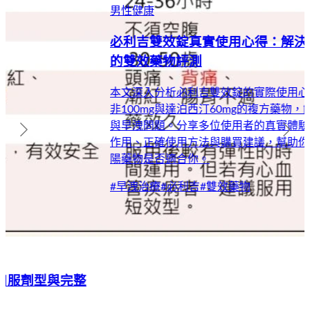
男性健康
必利吉雙效錠真實使用心得：解決勃起障礙與早洩
的雙效藥物評測
本文深入分析必利吉雙效錠的實際使用心得，這款結合西地那
非100mg與達泊西汀60mg的複方藥物，能同時解決勃起困難
與早洩問題。分享多位使用者的真實體驗，包括效果評價、副
作用、正確使用方法與購買建議，幫助你了解這款印度雙效壯
陽藥物是否適合你。
#
早洩治療
#
必利吉
#
雙效藥物