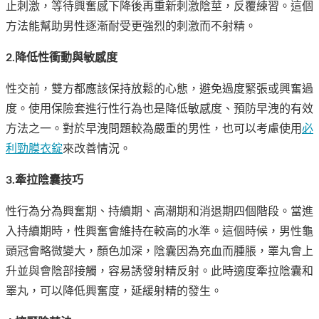
止刺激，等待興奮感下降後再重新刺激陰莖，反覆練習。這個
方法能幫助男性逐漸耐受更強烈的刺激而不射精。
2.降低性衝動與敏感度
性交前，雙方都應該保持放鬆的心態，避免過度緊張或興奮過
度。使用保險套進行性行為也是降低敏感度、預防早洩的有效
方法之一。對於早洩問題較為嚴重的男性，也可以考慮使用
必
利勁膜衣錠
來改善情況。
3.牽拉陰囊技巧
性行為分為興奮期、持續期、高潮期和消退期四個階段。當進
入持續期時，性興奮會維持在較高的水準。這個時候，男性龜
頭冠會略微變大，顏色加深，陰囊因為充血而腫脹，睪丸會上
升並與會陰部接觸，容易誘發射精反射。此時適度牽拉陰囊和
睪丸，可以降低興奮度，延緩射精的發生。