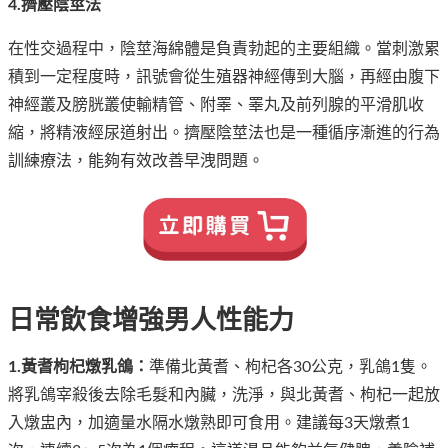
4.擠壓陰莖法
在性交過程中，陰莖海綿體是負責勃起的主要組織。當刺激累
積到一定程度時，訊號會從生殖器神經傳到大腦，再經由腹下
神經叢及膀胱叢使輸精管、附睪、睪丸及前列腺的平滑肌收
縮，將精液經尿道射出。擠壓陰莖法也是一種循序漸進的行為
訓練療法，能夠有效改善早洩問題。
日常飲食增強男人性能力
1.黃耆枸杞燉乳鴿：
準備北黃耆、枸杞各30公克，乳鴿1隻。
將乳鴿宰殺後去除毛髮和內臟，洗淨，與北黃耆、枸杞一起放
入燉盅內，加適量水隔水燉熟即可食用。建議每3天燉煮1