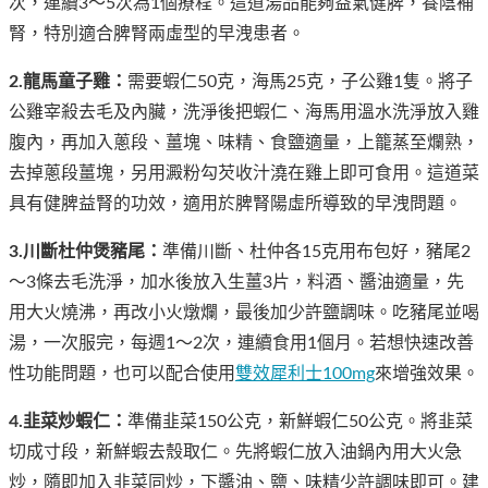
次，連續3～5次為1個療程。這道湯品能夠益氣健脾，養陰補
腎，特別適合脾腎兩虛型的早洩患者。
2.龍馬童子雞：
需要蝦仁50克，海馬25克，子公雞1隻。將子
公雞宰殺去毛及內臟，洗淨後把蝦仁、海馬用溫水洗淨放入雞
腹內，再加入蔥段、薑塊、味精、食鹽適量，上籠蒸至爛熟，
去掉蔥段薑塊，另用澱粉勾芡收汁澆在雞上即可食用。這道菜
具有健脾益腎的功效，適用於脾腎陽虛所導致的早洩問題。
3.川斷杜仲煲豬尾：
準備川斷、杜仲各15克用布包好，豬尾2
～3條去毛洗淨，加水後放入生薑3片，料酒、醬油適量，先
用大火燒沸，再改小火燉爛，最後加少許鹽調味。吃豬尾並喝
湯，一次服完，每週1～2次，連續食用1個月。若想快速改善
性功能問題，也可以配合使用
雙效犀利士100mg
來增強效果。
4.韭菜炒蝦仁：
準備韭菜150公克，新鮮蝦仁50公克。將韭菜
切成寸段，新鮮蝦去殼取仁。先將蝦仁放入油鍋內用大火急
炒，隨即加入韭菜同炒，下醬油、鹽、味精少許調味即可。建