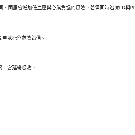
用機制不同，同服會增加低血壓與心臟負擔的風險。若需同時治療ED與
開車或操作危險設備。
餐，會延緩吸收。