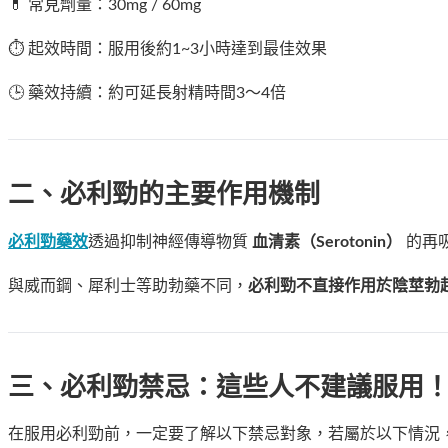
💊 常見劑量：30mg / 60mg
⏱️ 起效時間：服用後約1~3小時達到最佳效果
🕒 藥效持續：約可延長射精時間3～4倍
二、必利勁的主要作用機制
必利勁藥效
透過抑制神經傳導物質
血清素（Serotonin）
的再
與威而鋼、犀利士等助勃藥不同，
必利勁不直接作用於陰莖勃
三、必利勁禁忌：這些人不建議服用
在服用必利勁前，一定要了解以下禁忌對象，若屬於以下情況