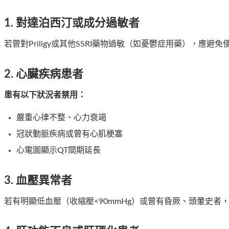
1.
對達泊西汀或成分過敏者
若曾對Priligy或其他SSRI藥物過敏（如憂鬱症用藥），應避免
2.
心臟疾病患者
患有以下狀況者禁用：
嚴重心律不整、心力衰竭
冠狀動脈疾病或曾有心肌梗塞
心電圖顯示QT間期延長
3.
血壓異常者
若有明顯低血壓（收縮壓<90mmHg）或曾有昏厥、頭暈史者