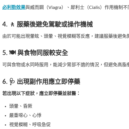
必利勁效果
與威而鋼（Viagra）、犀利士（Cialis）作
4. 🚶
服藥後避免駕駛或操作機械
由於可能出現暈眩、頭暈、視覺模糊等反應，建議服藥後避免
5. 🍽️
與食物同服較安全
可與食物或水同時服用，能減少胃部不適的情況，但避免高脂
6. 🩺
出現副作用應立即停藥
若出現以下症狀，應立即停藥並就醫：
頭暈、昏厥
嚴重噁心、心悸
視覺模糊、呼吸急促