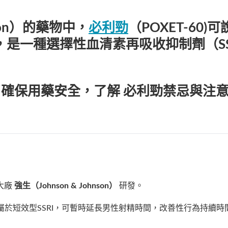
ation）的藥物中，
必利勁
（POXET-60)
可
，是一種選擇性血清素再吸收抑制劑（S
了確保用藥安全，了解
必利勁禁忌
與注意
大廠
強生（Johnson & Johnson）
研發。
屬於短效型SSRI，可暫時延長男性射精時間，改善性行為持續時