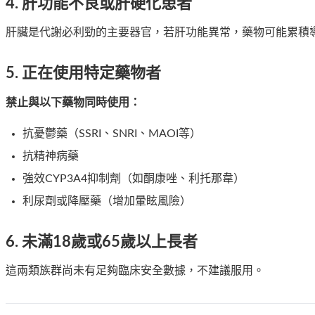
4.
肝功能不良或肝硬化患者
肝臟是代謝必利勁的主要器官，若肝功能異常，藥物可能累積
5.
正在使用特定藥物者
禁止與以下藥物同時使用：
抗憂鬱藥（SSRI、SNRI、MAOI等）
抗精神病藥
強效CYP3A4抑制劑（如酮康唑、利托那韋）
利尿劑或降壓藥（增加暈眩風險）
6.
未滿18歲或65歲以上長者
這兩類族群尚未有足夠臨床安全數據，不建議服用。