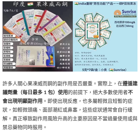
許多人關心果凍威而鋼的副作用是否嚴重。實際上，在
遵循建
議劑量（每日最多 1 包）使用
的前提下，絕大多數使用者
不
會出現明顯副作用
。即使出現反應，也多屬輕微且短暫的症
狀，如輕微頭痛、面部潮紅或鼻塞，這些症狀通常會自行緩
解。真正導致副作用風險升高的主要原因是不當過量使用或與
禁忌藥物同時服用。