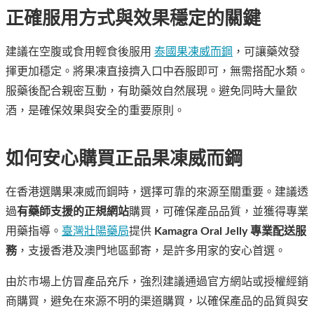
正確服用方式與效果穩定的關鍵
建議在空腹或食用輕食後服用
泰國果凍威而鋼
，可讓藥效發
揮更加穩定。將果凍直接擠入口中吞服即可，無需搭配水類。
服藥後配合親密互動，有助藥效自然展現。避免同時大量飲
酒，是確保效果與安全的重要原則。
如何安心購買正品果凍威而鋼
在香港選購果凍威而鋼時，選擇可靠的來源至關重要。建議透
過
有藥師支援的正規網站
購買，可確保產品品質，並獲得專業
用藥指導。
臺灣壯陽藥局
提供
Kamagra Oral Jelly 專業配送服
務
，支援香港及澳門地區郵寄，是許多用家的安心首選。
由於市場上仿冒產品充斥，強烈建議通過官方網站或授權經銷
商購買，避免在來源不明的渠道購買，以確保產品的品質與安