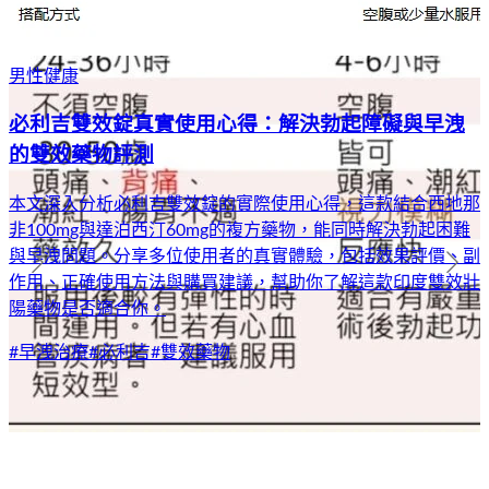
男性健康
必利吉雙效錠真實使用心得：解決勃起障礙與早洩
的雙效藥物評測
本文深入分析必利吉雙效錠的實際使用心得，這款結合西地那
非100mg與達泊西汀60mg的複方藥物，能同時解決勃起困難
與早洩問題。分享多位使用者的真實體驗，包括效果評價、副
作用、正確使用方法與購買建議，幫助你了解這款印度雙效壯
陽藥物是否適合你。
#
早洩治療
#
必利吉
#
雙效藥物