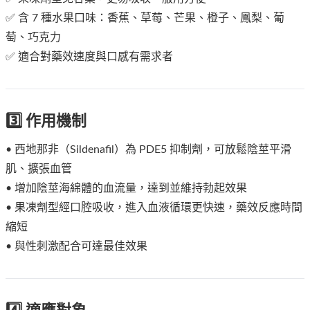
✅ 含 7 種水果口味：香蕉、草莓、芒果、橙子、鳳梨、葡
萄、巧克力
✅ 適合對藥效速度與口感有需求者
3️⃣ 作用機制
• 西地那非（Sildenafil）為 PDE5 抑制劑，可放鬆陰莖平滑
肌、擴張血管
• 增加陰莖海綿體的血流量，達到並維持勃起效果
• 果凍劑型經口腔吸收，進入血液循環更快速，藥效反應時間
縮短
• 與性刺激配合可達最佳效果