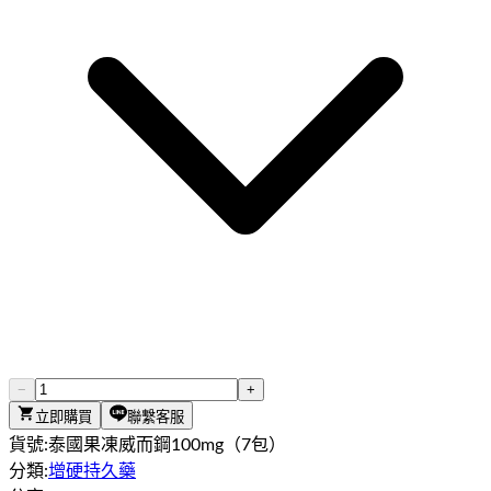
−
+
立即購買
聯繫客服
貨號:
泰國果凍威而鋼100mg（7包）
分類:
增硬持久藥