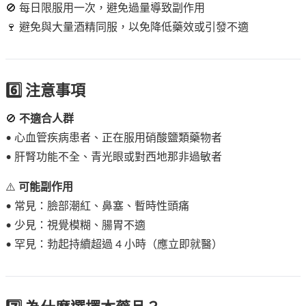
🚫 每日限服用一次，避免過量導致副作用
🍷 避免與大量酒精同服，以免降低藥效或引發不適
6️⃣ 注意事項
🚫
不適合人群
• 心血管疾病患者、正在服用硝酸鹽類藥物者
• 肝腎功能不全、青光眼或對西地那非過敏者
⚠️
可能副作用
• 常見：臉部潮紅、鼻塞、暫時性頭痛
• 少見：視覺模糊、腸胃不適
• 罕見：勃起持續超過 4 小時（應立即就醫）