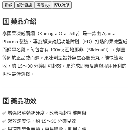
描述
額外資訊
評價 (0)
配送說明
1️⃣ 藥品介紹
泰國果凍威而鋼（Kamagra Oral Jelly）是一款由 Ajanta
Pharma 製造、專為解決勃起功能障礙（ED）打造的果凍型威
而鋼學名藥。每包含有 100mg 西地那非（Sildenafil），劑量
等同於正品威而鋼。果凍劑型設計無需吞服藥丸，能快速吸
收，約 15～30 分鐘即可起效，是追求即時反應與服用便利的
男性最佳選擇。
2️⃣ 藥品功效
✅ 增強陰莖勃起硬度，改善勃起功能障礙
✅ 起效速度快，約 15～30 分鐘見效
✅ 果凍劑型免吞藥，更易吸收、服用方便