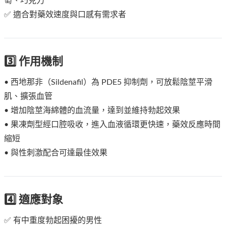
萄、巧克力
✅ 適合對藥效速度與口感有需求者
3️⃣ 作用機制
• 西地那非（Sildenafil）為 PDE5 抑制劑，可放鬆陰莖平滑
肌、擴張血管
• 增加陰莖海綿體的血流量，達到並維持勃起效果
• 果凍劑型經口腔吸收，進入血液循環更快速，藥效反應時間
縮短
• 與性刺激配合可達最佳效果
4️⃣ 適應對象
✅ 有中重度勃起困擾的男性