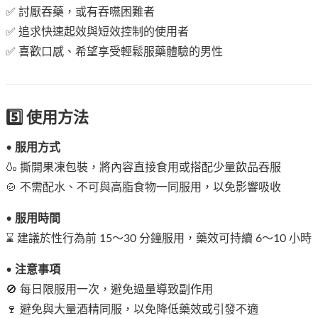
✅ 討厭吞藥，或有吞嚥困難者
✅ 追求快速起效與短效控制的使用者
✅ 喜歡口感、希望享受輕鬆服藥體驗的男性
5️⃣ 使用方法
•
服用方式
🍶 撕開果凍包裝，將內容直接食用或搭配少量飲品吞服
🍲 不需配水、不可與高脂食物一同服用，以免影響吸收
•
服用時間
⌛ 建議於性行為前 15～30 分鐘服用，藥效可持續 6～10 小時
•
注意事項
🚫 每日限服用一次，避免過量導致副作用
🍷 避免與大量酒精同服，以免降低藥效或引發不適