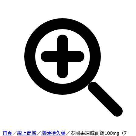
首頁
／
線上商城
／
增硬持久藥
／
泰國果凍威而鋼100mg（7