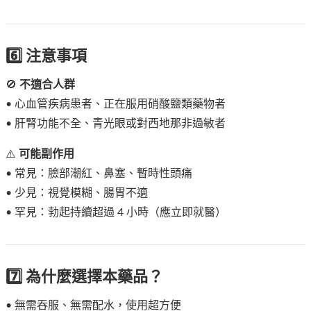
6️⃣ 注意事項
🚫
不適合人群
• 心血管疾病患者、正在服用硝酸鹽類藥物者
• 肝腎功能不全、青光眼或對西地那非過敏者
⚠️
可能副作用
• 常見：臉部潮紅、鼻塞、暫時性頭痛
• 少見：視覺模糊、腸胃不適
• 罕見：勃起持續超過 4 小時（應立即就醫）
7️⃣ 為什麼選擇本藥品？
• 無需吞服、無需配水，使用超方便