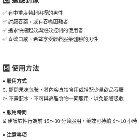
4️⃣ 適應對象
✅ 有中重度勃起困擾的男性
✅ 討厭吞藥，或有吞嚥困難者
✅ 追求快速起效與短效控制的使用者
✅ 喜歡口感、希望享受輕鬆服藥體驗的男性
5️⃣ 使用方法
•
服用方式
🍶 撕開果凍包裝，將內容直接食用或搭配少量飲品吞服
🍲 不需配水、不可與高脂食物一同服用，以免影響吸收
•
服用時間
⌛ 建議於性行為前 15～30 分鐘服用，藥效可持續 6～10 小時
•
注意事項