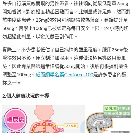
許多自行購買威而鋼的男性患者，往往傾向從最低劑量25mg
開始嘗試。對於輕度勃起困難而言，此劑量或許足夠；然而對
於中度症患者，25mg的效果可能顯得較為薄弱，建議提升至
50mg。醫學上100mg已被認定為每日安全上限，24小時內切
勿超過此劑量，以避免嚴重副作用。
實際上，不少患者低估了自己病情的嚴重程度，服用25mg後
覺得效果不彰，便立刻追加服用。這種做法極易導致用藥風
險。因此專業醫師通常建議從50mg開始，後續再根據耐藥性
調整至100mg。
威而鋼學名藥Cenforce-100
是許多患者的選
擇之一。
2.個人健康狀況的干擾