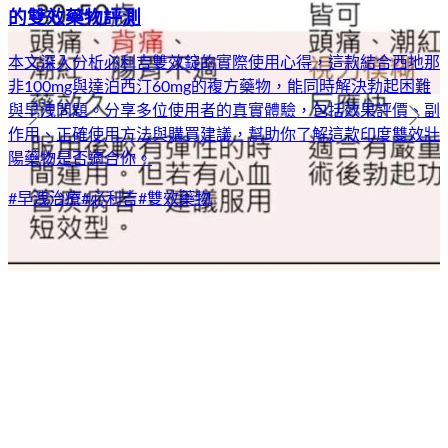
的雙效藥物評測
本文深入分析必利吉雙效錠的實際使用心得，這款結合西地那
非100mg與達泊西汀60mg的複方藥物，能同時解決勃起困難
與早洩問題。分享多位使用者的真實體驗，包括效果評價、副
作用、正確使用方法與購買建議，幫助你了解這款印度雙效壯
陽藥物是否適合你。
#
早洩治療
#
必利吉
#
雙效藥物