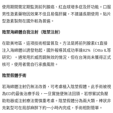
使用期間需定期監測前列腺癌、紅血球增多症及肝功能。口服
男性激素藥物因效果不佳且易傷肝臟，不建議長期使用。貼片
型激素製劑在國外較為普遍。
陰莖海綿體自我注射（陰莖注射）
在歐美地區，這項技術相當普及。方法是將前列腺素E1直接
注入海綿體以誘發勃起，國外報導其成功率達82%（Otto IL等
研究）。通常用於威而鋼無效的情況，但在台灣尚未獲得正式
核可，使用者需自行承擔風險。
陰莖假體手術
若海綿體注射仍無法改善，可考慮植入陰莖假體。此手術被視
為ED的最後治療手段，一旦實施便無法回頭，若想嘗試負壓
助勃器或注射療法需慎重考慮。陰莖假體分為兩大類，棒狀非
充氣型可在局部麻醉下約一小時內完成，手術相對簡單。