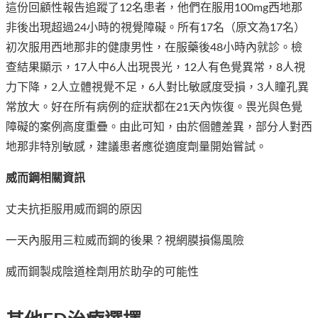
這份回顧性報告追蹤了12名患者，他們在服用100mg西地那
非後出現超過24小時的視覺障礙。所有17名（原文為17名）
初次服用西地那非的健康男性，在服藥後48小時內就診。檢
查結果顯示，17人中6人出現畏光，12人有色覺異常，8人視
力下降，2人立體視覺不足，6人對比敏感度受損，3人瞳孔異
常放大。好在所有病例的症狀都在21天內恢復。畏光與色覺
障礙的案例高度重疊。由此可知，由於個體差異，部分人對西
地那非特別敏感，建議患者應從適度劑量開始嘗試。
威而鋼相關資訊
丈夫抗拒服用威而鋼的原因
一天內服用三粒威而鋼的後果？視網膜損傷風險
威而鋼製成陰道栓劑用於助孕的可能性