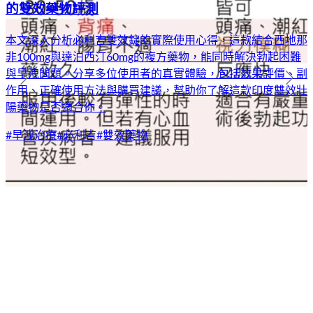
的雙效藥物評測
本文深入分析必利吉雙效錠的實際使用心得，這款結合西地那
非100mg與達泊西汀60mg的複方藥物，能同時解決勃起困難
與早洩問題。分享多位使用者的真實體驗，包括效果評價、副
作用、正確使用方法與購買建議，幫助你了解這款印度雙效壯
陽藥物是否適合你。
#
早洩治療
#
必利吉
#
雙效藥物