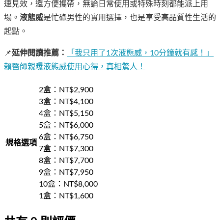
速見效，還方便攜帶，無論日常使用或特殊時刻都能派上用
場。
液態威
是忙碌男性的實用選擇，也是享受高品質性生活的
起點。
📌
延伸閱讀推薦：
「我只用了1次液態威，10分鐘就有感！」
賴醫師親曝液態威使用心得，真相驚人！
2盒
：NT$
2,900
3盒
：NT$
4,100
4盒
：NT$
5,150
5盒
：NT$
6,000
6盒
：NT$
6,750
規格選項
7盒
：NT$
7,300
8盒
：NT$
7,700
9盒
：NT$
7,950
10盒
：NT$
8,000
1盒
：NT$
1,600