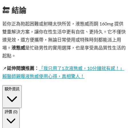
🔚 結論
若你正為勃起困難或射精太快所苦，液態威而鋼 160mg 提供
雙重解決方案，讓你在性生活中更有自信、更持久。它不僅快
速見效，還方便攜帶，無論日常使用或特殊時刻都能派上用
場。
液態威
是忙碌男性的實用選擇，也是享受高品質性生活的
起點。
📌
延伸閱讀推薦：
「我只用了1次液態威，10分鐘就有感！」
賴醫師親曝液態威使用心得，真相驚人！
額外資訊
評價 (0)