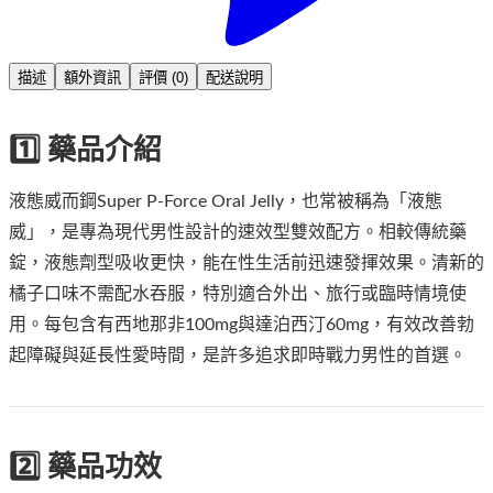
描述
額外資訊
評價 (0)
配送說明
1️⃣ 藥品介紹
液態威而鋼Super P-Force Oral Jelly，也常被稱為「液態
威」，是專為現代男性設計的速效型雙效配方。相較傳統藥
錠，液態劑型吸收更快，能在性生活前迅速發揮效果。清新的
橘子口味不需配水吞服，特別適合外出、旅行或臨時情境使
用。每包含有西地那非100mg與達泊西汀60mg，有效改善勃
起障礙與延長性愛時間，是許多追求即時戰力男性的首選。
2️⃣ 藥品功效