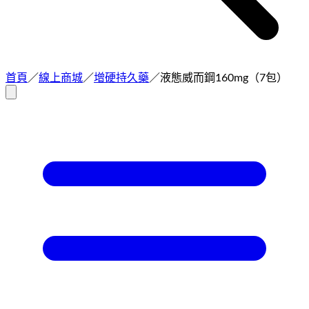
首頁
／
線上商城
／
增硬持久藥
／
液態威而鋼160mg（7包）