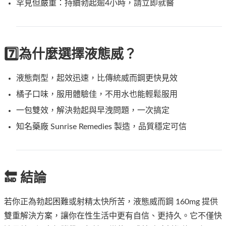
罕見但嚴重：持續勃起逾4小時，請立即就醫
7️⃣為什麼選擇液態威？
液態劑型，起效迅速，比傳統威而鋼更快見效
橘子口味，服用體驗佳，不用水也能輕鬆服用
一包雙效，解決勃起與早洩問題，一次搞定
知名藥廠 Sunrise Remedies 製造，品質穩定可信
🔚 結論
若你正為勃起困難或射精太快所苦，液態威而鋼 160mg 提供
雙重解決方案，讓你在性生活中更有自信、更持久。它不僅快