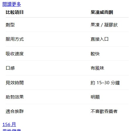
閱讀更多
15
6 月