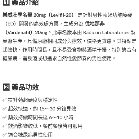
1️⃣ 藥品介紹
樂威壯學名藥 20mg（Levifil-20）
是針對男性勃起功能障礙
（ED）開發的高效處方藥，主成分為
伐地那非
（Vardenafil）20mg
。此學名版本由 Radicon Laboratories 製
藥廠生產，具備原廠相同成分與療效，價格更實惠。其特點是
起效快、作用時間長，且不易受食物與酒精干擾，特別適合有
糖尿病、需飲酒或想追求自然性愛節奏的男性使用。
2️⃣ 藥品功效
✅ 提升勃起硬度與穩定性
✅ 起效快速，約 15～30 分鐘見效
✅ 藥效持續時間長達 6～10 小時
✅ 飲酒影響較低，餐前餐後皆可服用
✅ 適合糖尿病男性使用