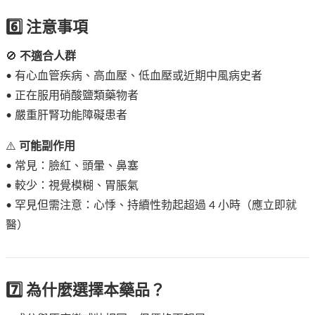
6️⃣ 注意事項
🚫
不適合人群
• 有心血管疾病、高血壓、低血壓或近期中風病史者
• 正在服用硝酸鹽類藥物者
• 嚴重肝腎功能障礙患者
⚠️
可能副作用
• 常見：臉紅、頭暈、鼻塞
• 較少：視覺模糊、胃脹氣
• 罕見但需注意：心悸、持續性勃起超過 4 小時（應立即就
醫）
7️⃣ 為什麼選擇本藥品？