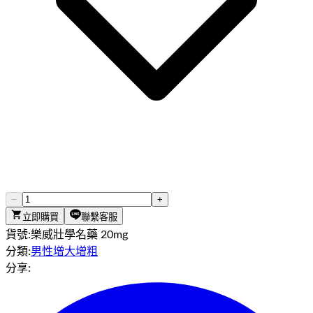
−
+
立即購買
聯繫客服
貨號:
樂威壯學名藥 20mg
分類:
男性增大增粗
分享: