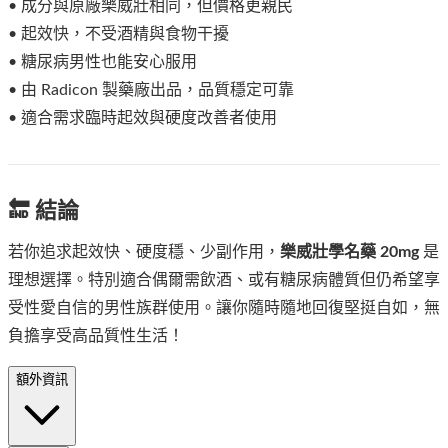
• 成分與原廠樂威壯相同，但價格更親民
• 起效快，不受酒精與食物干擾
• 糖尿病男性也能安心服用
• 由 Radicon 製藥廠出品，品質穩定可靠
• 適合需求臨時起效與硬度改善者使用
🔚 結論
若你追求起效快、硬度穩、少副作用，
樂威壯學名藥 20mg
是
理想選擇。特別適合偶爾需飲酒、或有糖尿病體質但仍希望享
受性愛自信的男性族群使用。讓你隨時隨地回復堅挺自如，無
負擔享受高品質性生活！
額外資訊