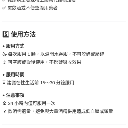
✅ 糖尿病患者或希望藥物代謝穩定者
✅ 需飲酒或不便空腹用藥者
5️⃣ 使用方法
•
服用方式
🍶 每次服用 1 顆，以溫開水吞服，不可咬碎或壓碎
🍲 可空腹或飯後使用，不影響吸收效果
•
服用時間
⌛ 建議在性生活前 15～30 分鐘服用
•
注意事項
🚫 24 小時內僅可服用一次
🍷 飲酒需適量，避免與大量酒精併用造成低血壓或頭暈