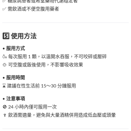
✅ 糖尿病患者或希望藥物代謝穩定者
✅ 需飲酒或不便空腹用藥者
5️⃣ 使用方法
•
服用方式
🍶 每次服用 1 顆，以溫開水吞服，不可咬碎或壓碎
🍲 可空腹或飯後使用，不影響吸收效果
•
服用時間
⌛ 建議在性生活前 15～30 分鐘服用
•
注意事項
🚫 24 小時內僅可服用一次
🍷 飲酒需適量，避免與大量酒精併用造成低血壓或頭暈