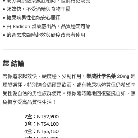
• 成分與原廠樂威壯相同，但價格更親民
• 起效快，不受酒精與食物干擾
• 糖尿病男性也能安心服用
• 由 Radicon 製藥廠出品，品質穩定可靠
• 適合需求臨時起效與硬度改善者使用
🔚 結論
若你追求起效快、硬度穩、少副作用，
樂威壯學名藥 20mg
是
理想選擇。特別適合偶爾需飲酒、或有糖尿病體質但仍希望享
受性愛自信的男性族群使用。讓你隨時隨地回復堅挺自如，無
負擔享受高品質性生活！
2盒
：NT$
2,900
3盒
：NT$
4,100
4盒
：NT$
5,150