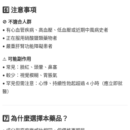
6️⃣ 注意事項
🚫
不適合人群
• 有心血管疾病、高血壓、低血壓或近期中風病史者
• 正在服用硝酸鹽類藥物者
• 嚴重肝腎功能障礙患者
⚠️
可能副作用
• 常見：臉紅、頭暈、鼻塞
• 較少：視覺模糊、胃脹氣
• 罕見但需注意：心悸、持續性勃起超過 4 小時（應立即就
醫）
7️⃣ 為什麼選擇本藥品？