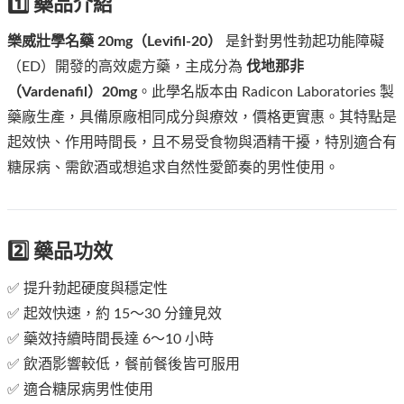
1️⃣ 藥品介紹
樂威壯學名藥 20mg（Levifil-20）
是針對男性勃起功能障礙
（ED）開發的高效處方藥，主成分為
伐地那非
（Vardenafil）20mg
。此學名版本由 Radicon Laboratories 製
藥廠生產，具備原廠相同成分與療效，價格更實惠。其特點是
起效快、作用時間長，且不易受食物與酒精干擾，特別適合有
糖尿病、需飲酒或想追求自然性愛節奏的男性使用。
2️⃣ 藥品功效
✅ 提升勃起硬度與穩定性
✅ 起效快速，約 15～30 分鐘見效
✅ 藥效持續時間長達 6～10 小時
✅ 飲酒影響較低，餐前餐後皆可服用
✅ 適合糖尿病男性使用