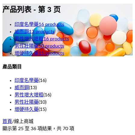
产品列表 - 第 3 页
印度名學藥
16
products
威而鋼
13
products
男性增大增粗
16
products
男性壯陽藥
10
products
增硬持久藥
15
products
產品類目
印度名學藥
(
16
)
威而鋼
(
13
)
男性增大增粗
(
16
)
男性壯陽藥
(
10
)
增硬持久藥
(
15
)
首頁
/
線上商城
顯示第
25
至
36
項結果，共
70
項